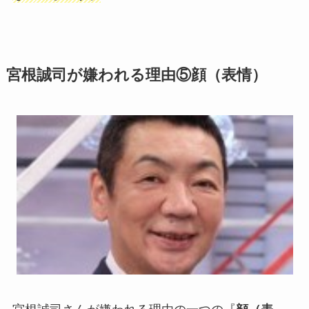
宮根誠司が嫌われる理由⑤顔（表情）