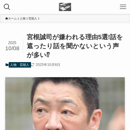
ホーム
人物
芸能人
宮根誠司が嫌われる理由5選!話を
2025
遮ったり話を聞かないという声
10/08
が多い⁉
2025年10月8日
人物
芸能人