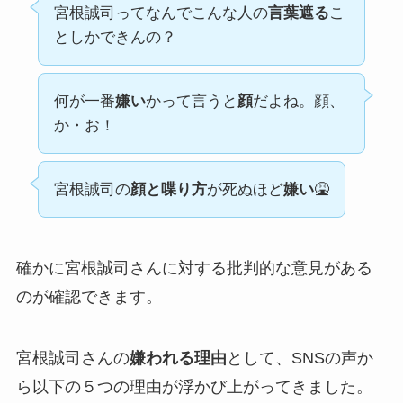
宮根誠司ってなんでこんな人の
言葉遮る
こ
としかできんの？
何が一番
嫌い
かって言うと
顔
だよね。顔、
か・お！
宮根誠司の
顔と喋り方
が死ぬほど
嫌い
🤮
確かに宮根誠司さんに対する批判的な意見がある
のが確認できます。
宮根誠司さんの
嫌われる理由
として、SNSの声か
ら以下の５つの理由が浮かび上がってきました。