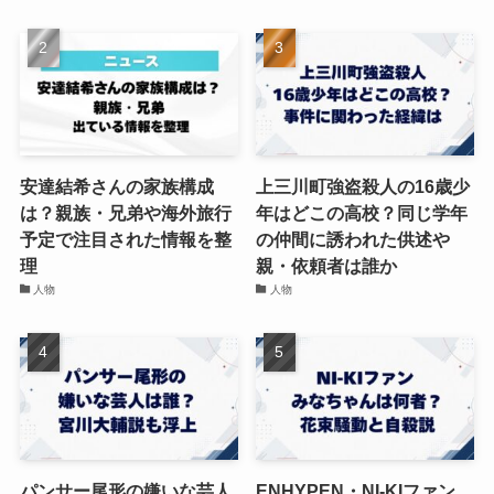
安達結希さんの家族構成
上三川町強盗殺人の16歳少
は？親族・兄弟や海外旅行
年はどこの高校？同じ学年
予定で注目された情報を整
の仲間に誘われた供述や
理
親・依頼者は誰か
人物
人物
パンサー尾形の嫌いな芸人
ENHYPEN・NI-KIファン