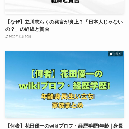
【なぜ】立川志らくの発言が炎上？「日本人じゃない
の？」の経緯と賛否
2025年11月26日
芸能人
【何者】花田優一のwikiプロフ・経歴学歴!年齢❘身長