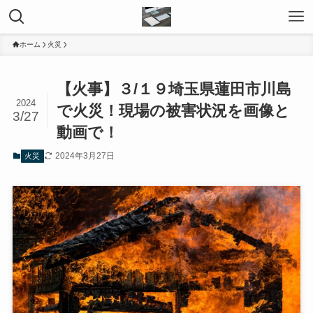
ホーム
火災
【火事】３/１９埼玉県蓮田市川島
2024
で火災！現場の被害状況を画像と
3/27
動画で！
2024年3月27日
火災