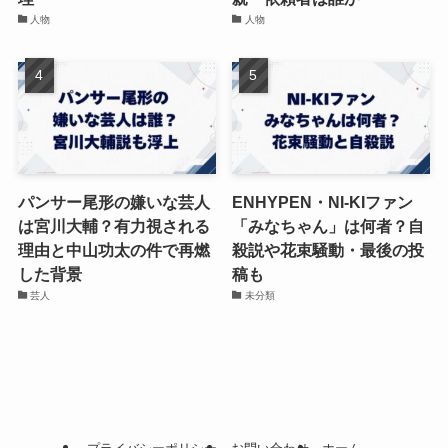
人物
人物
パンサー尾形の嫌いな芸人
ENHYPEN・NI-KIファン
は宮川大輔？有力視される
「みなちゃん」は何者？自
理由と中山功太の件で再燃
殺説や花束騒動・最後の投
した背景
稿も
芸人
未分類