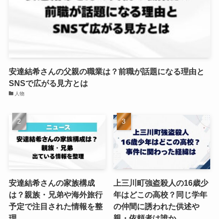
安達結希さんの父親の職業は？前職が話題になる理由と
SNSで広がる見方とは
人物
安達結希さんの家族構成
上三川町強盗殺人の16歳少
は？親族・兄弟や海外旅行
年はどこの高校？同じ学年
予定で注目された情報を整
の仲間に誘われた供述や
理
親・依頼者は誰か