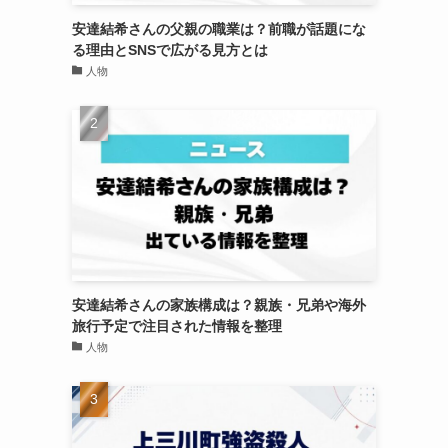
安達結希さんの父親の職業は？前職が話題にな
る理由とSNSで広がる見方とは
人物
安達結希さんの家族構成は？親族・兄弟や海外
旅行予定で注目された情報を整理
人物