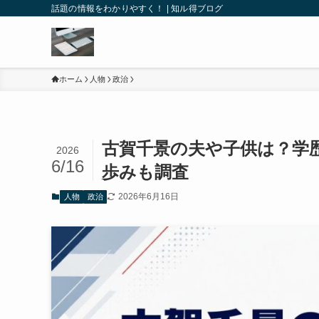
話題の情報をわかりやすく！ | 知ル得ブログ
ホーム
人物
政治
古賀千景の夫や子供は？学
2026
6/16
歩みも調査
2026年6月16日
人物
政治