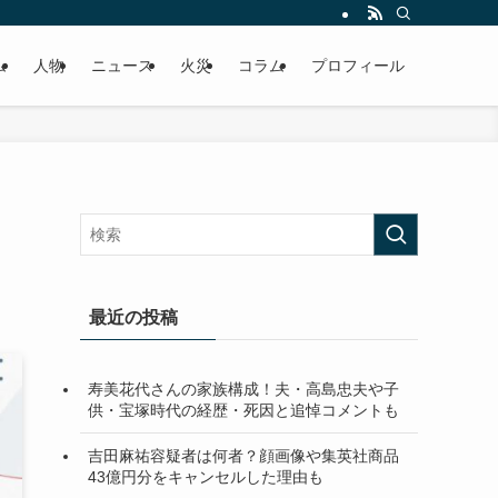
ム
人物
ニュース
火災
コラム
プロフィール
た
最近の投稿
寿美花代さんの家族構成！夫・高島忠夫や子
供・宝塚時代の経歴・死因と追悼コメントも
吉田麻祐容疑者は何者？顔画像や集英社商品
43億円分をキャンセルした理由も