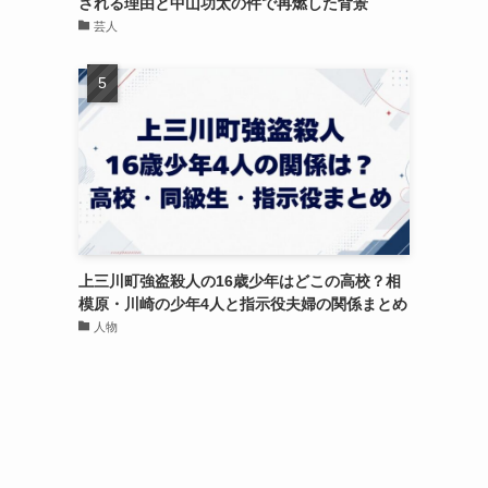
される理由と中山功太の件で再燃した背景
芸人
上三川町強盗殺人の16歳少年はどこの高校？相
模原・川崎の少年4人と指示役夫婦の関係まとめ
人物