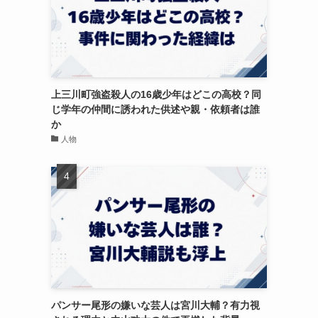
上三川町強盗殺人の16歳少年はどこの高校？同
じ学年の仲間に誘われた供述や親・依頼者は誰
か
人物
パンサー尾形の嫌いな芸人は宮川大輔？有力視