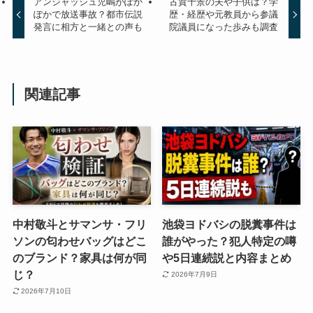
アンジャッシュ児嶋がぽか
古賀千景の夫や子供は？学
ぽかで放送事故？都市伝説
歴・経歴や元教員から参議
発言に相方と一緒との声も
院議員になった歩みも調査
関連記事
中村敬斗とサマンサ・フリ
池袋ヨドバシの脱糞事件は
ソンの匂わせバッグはどこ
誰がやった？犯人特定の噂
のブランド？家具は何が同
や5日連続説と内容まとめ
じ？
2026年7月9日
2026年7月10日