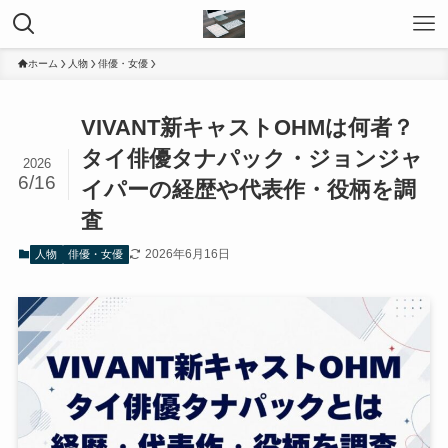
ホーム
人物
俳優・女優
VIVANT新キャストOHMは何者？
タイ俳優タナパック・ジョンジャ
2026
6/16
イパーの経歴や代表作・役柄を調
査
2026年6月16日
人物
俳優・女優