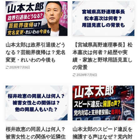
山本太郎は政界引退後どう
【宮城県高野連理事長】松
なる？芸能界復帰は？党名
本嘉次は何者？経歴や実
変更・れいわの今後も
績・家族と野球用語見直し
の背景
2026年7月9日
2026年7月9日
桜井政恵の同居人は何人？
山本太郎のスピード違反を
被害女性との関係や近隣住
擁護する声はなぜ？党内対