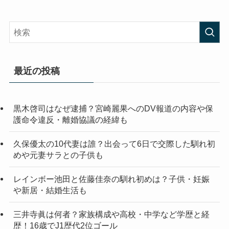
最近の投稿
黒木啓司はなぜ逮捕？宮崎麗果へのDV報道の内容や保
護命令違反・離婚協議の経緯も
久保優太の10代妻は誰？出会って6日で交際した馴れ初
めや元妻サラとの子供も
レインボー池田と佐藤佳奈の馴れ初めは？子供・妊娠
や新居・結婚生活も
三井寺眞は何者？家族構成や高校・中学など学歴と経
歴！16歳でJ1歴代2位ゴール