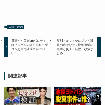
人物
政治
日清どん兵衛cmパロディ
英利アルフィヤにゾンビ議
はフジパンの許可あり？ザ
員の声はなぜ？比例復活の
コシ起用で破壊力がヤバ
経緯と炎上・経歴・政策ま
い！
とめ
関連記事