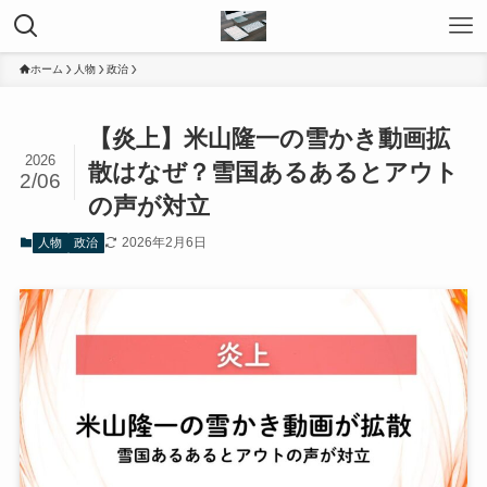
ホーム
人物
政治
【炎上】米山隆一の雪かき動画拡
2026
散はなぜ？雪国あるあるとアウト
2/06
の声が対立
2026年2月6日
人物
政治