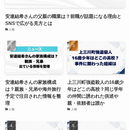
安達結希さんの父親の職業は？前職が話題になる理由と
SNSで広がる見方とは
人物
安達結希さんの家族構成
上三川町強盗殺人の16歳少
は？親族・兄弟や海外旅行
年はどこの高校？同じ学年
予定で注目された情報を整
の仲間に誘われた供述や
理
親・依頼者は誰か
人物
人物