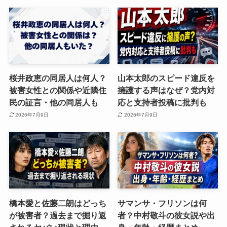
桜井政恵の同居人は何人？
山本太郎のスピード違反を
被害女性との関係や近隣住
擁護する声はなぜ？党内対
民の証言・他の同居人も
応と支持者投稿に批判も
2026年7月9日
2026年7月9日
橋本愛と佐藤二朗はどっち
サマンサ・フリソンは何
が被害者？過去まで掘り返
者？中村敬斗の彼女説や出