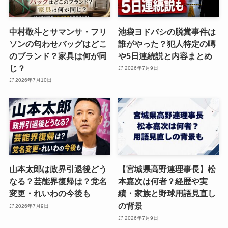
中村敬斗とサマンサ・フリ
池袋ヨドバシの脱糞事件は
ソンの匂わせバッグはどこ
誰がやった？犯人特定の噂
のブランド？家具は何が同
や5日連続説と内容まとめ
じ？
2026年7月9日
2026年7月10日
山本太郎は政界引退後どう
【宮城県高野連理事長】松
なる？芸能界復帰は？党名
本嘉次は何者？経歴や実
変更・れいわの今後も
績・家族と野球用語見直し
の背景
2026年7月9日
2026年7月9日