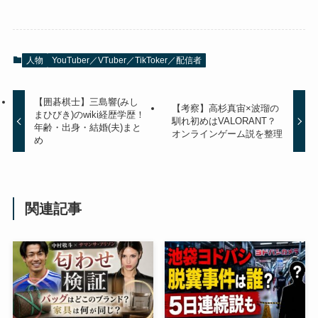
人物
YouTuber／VTuber／TikToker／配信者
【囲碁棋士】三島響(みし
【考察】高杉真宙×波瑠の
まひびき)のwiki経歴学歴！
馴れ初めはVALORANT？
年齢・出身・結婚(夫)まと
オンラインゲーム説を整理
め
関連記事