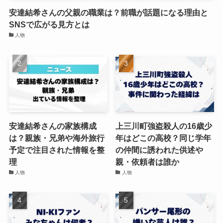
安達結希さんの父親の職業は？前職が話題になる理由と
SNSで広がる見方とは
人物
安達結希さんの家族構成
上三川町強盗殺人の16歳少
は？親族・兄弟や海外旅行
年はどこの高校？同じ学年
予定で注目された情報を整
の仲間に誘われた供述や
理
親・依頼者は誰か
人物
人物