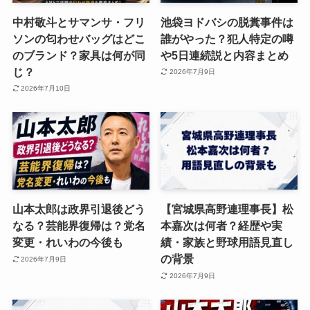
中村敬斗とサマンサ・フリ
池袋ヨドバシの脱糞事件は
ソンの匂わせバッグはどこ
誰がやった？犯人特定の噂
のブランド？家具は何が同
や5日連続説と内容まとめ
じ？
2026年7月9日
2026年7月10日
山本太郎は政界引退後どう
【宮城県高野連理事長】松
なる？芸能界復帰は？党名
本嘉次は何者？経歴や実
変更・れいわの今後も
績・家族と野球用語見直し
の背景
2026年7月9日
2026年7月9日