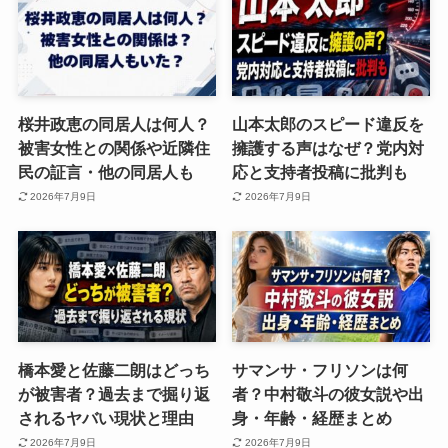
桜井政恵の同居人は何人？
山本太郎のスピード違反を
被害女性との関係や近隣住
擁護する声はなぜ？党内対
民の証言・他の同居人も
応と支持者投稿に批判も
2026年7月9日
2026年7月9日
橋本愛と佐藤二朗はどっち
サマンサ・フリソンは何
が被害者？過去まで掘り返
者？中村敬斗の彼女説や出
されるヤバい現状と理由
身・年齢・経歴まとめ
2026年7月9日
2026年7月9日