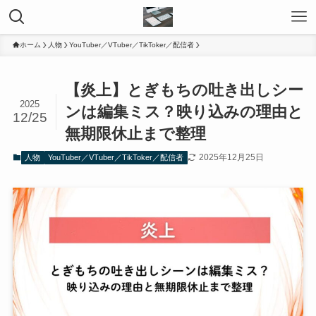
ホーム
人物
YouTuber／VTuber／TikToker／配信者
【炎上】とぎもちの吐き出しシー
2025
ンは編集ミス？映り込みの理由と
12/25
無期限休止まで整理
2025年12月25日
人物
YouTuber／VTuber／TikToker／配信者