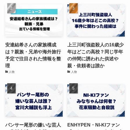
安達結希さんの家族構成
上三川町強盗殺人の16歳少
は？親族・兄弟や海外旅行
年はどこの高校？同じ学年
予定で注目された情報を整
の仲間に誘われた供述や
理
親・依頼者は誰か
人物
人物
パンサー尾形の嫌いな芸人
ENHYPEN・NI-KIファン