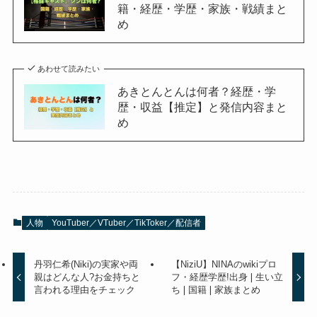
籍・経歴・学歴・家族・戦績まと
め
あわせて読みたい
あきとんとんは何者？経歴・学
歴・収益【推定】と発信内容まと
め
人物
YouTuber／VTuber／TikToker／配信者
丹羽仁希(Niki)の実家や両
【NiziU】NINAのwikiプロ
親はどんな人?お金持ちと
フ・経歴学歴!出身❘生い立
言われる理由をチェック
ち❘国籍❘家族まとめ