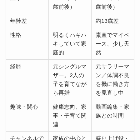
歳前後）
歳前後）
年齢差
約13歳差
性格
明るくハキハ
素直でマイペ
キしていて家
ース、少し天
庭的
然
経歴
元シングルマ
元サラリーマ
ザー。2人の
ン／体調不良
子を育てなが
を機に働き方
ら再婚
を見直し中
趣味・関心
健康志向、家
動画編集・家
事・子育て関
族との時間
連
チャンネルで
家族の中心と
盛り上げ役・