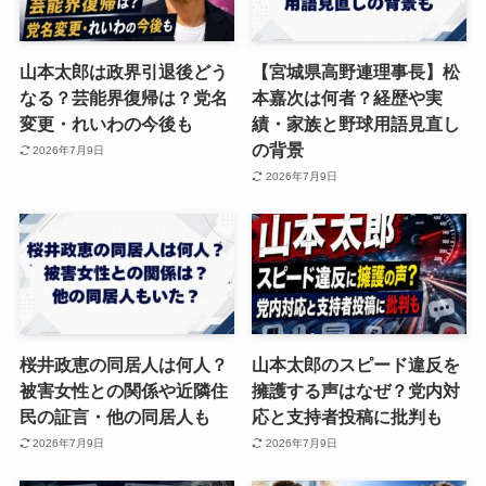
山本太郎は政界引退後どう
【宮城県高野連理事長】松
なる？芸能界復帰は？党名
本嘉次は何者？経歴や実
変更・れいわの今後も
績・家族と野球用語見直し
の背景
2026年7月9日
2026年7月9日
桜井政恵の同居人は何人？
山本太郎のスピード違反を
被害女性との関係や近隣住
擁護する声はなぜ？党内対
民の証言・他の同居人も
応と支持者投稿に批判も
2026年7月9日
2026年7月9日