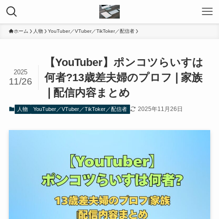
ホーム
人物
YouTuber／VTuber／TikToker／配信者
【YouTuber】ポンコツらいすは
2025
何者?13歳差夫婦のプロフ❘家族
11/26
❘配信内容まとめ
2025年11月26日
人物
YouTuber／VTuber／TikToker／配信者