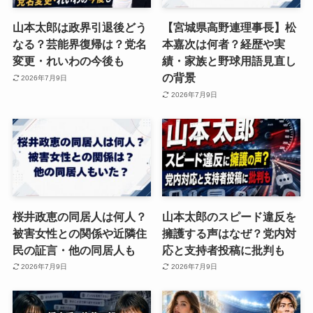
山本太郎は政界引退後どう
【宮城県高野連理事長】松
なる？芸能界復帰は？党名
本嘉次は何者？経歴や実
変更・れいわの今後も
績・家族と野球用語見直し
の背景
2026年7月9日
2026年7月9日
桜井政恵の同居人は何人？
山本太郎のスピード違反を
被害女性との関係や近隣住
擁護する声はなぜ？党内対
民の証言・他の同居人も
応と支持者投稿に批判も
2026年7月9日
2026年7月9日