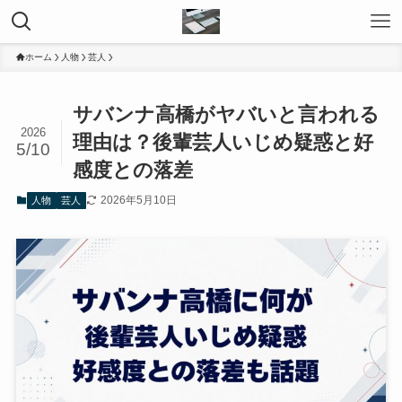
ホーム
人物
芸人
サバンナ高橋がヤバいと言われる
2026
理由は？後輩芸人いじめ疑惑と好
5/10
感度との落差
2026年5月10日
人物
芸人