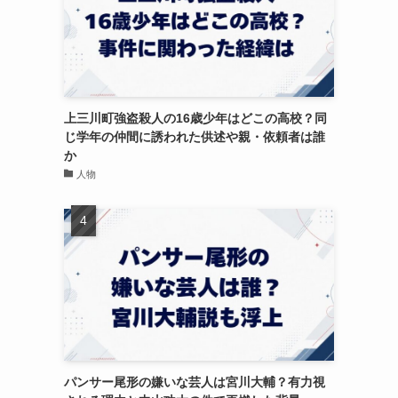
上三川町強盗殺人の16歳少年はどこの高校？同
じ学年の仲間に誘われた供述や親・依頼者は誰
か
人物
パンサー尾形の嫌いな芸人は宮川大輔？有力視