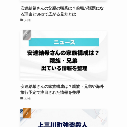
安達結希さんの父親の職業は？前職が話題にな
る理由とSNSで広がる見方とは
人物
安達結希さんの家族構成は？親族・兄弟や海外
旅行予定で注目された情報を整理
人物