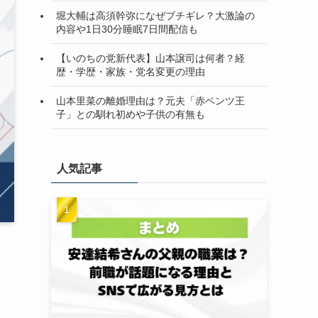
堀大輔は高須幹弥になぜブチギレ？大激論の
内容や1日30分睡眠7日間配信も
【いのちの党新代表】山本譲司は何者？経
歴・学歴・家族・党名変更の理由
山本里菜の離婚理由は？元夫「赤ベンツ王
子」との馴れ初めや子供の有無も
人気記事