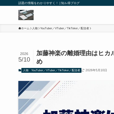
話題の情報をわかりやすく！ | 知ル得ブログ
ホーム
人物
YouTuber／VTuber／TikToker／配信者
加藤神楽の離婚理由はヒカ
2026
5/10
め
2026年5月10日
人物
YouTuber／VTuber／TikToker／配信者