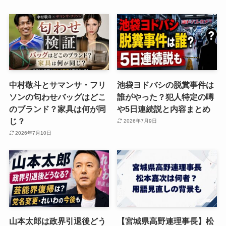
中村敬斗とサマンサ・フリ
池袋ヨドバシの脱糞事件は
ソンの匂わせバッグはどこ
誰がやった？犯人特定の噂
のブランド？家具は何が同
や5日連続説と内容まとめ
じ？
2026年7月9日
2026年7月10日
山本太郎は政界引退後どう
【宮城県高野連理事長】松