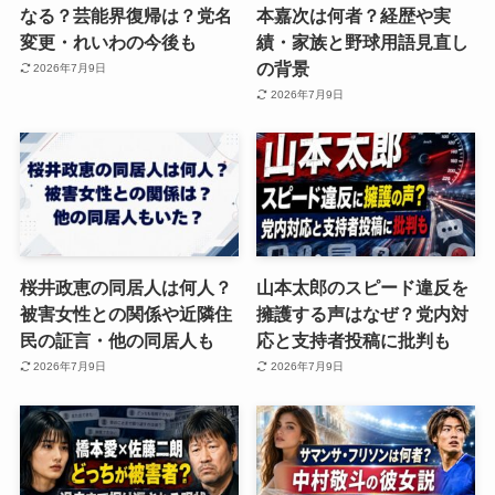
なる？芸能界復帰は？党名
本嘉次は何者？経歴や実
変更・れいわの今後も
績・家族と野球用語見直し
の背景
2026年7月9日
2026年7月9日
桜井政恵の同居人は何人？
山本太郎のスピード違反を
被害女性との関係や近隣住
擁護する声はなぜ？党内対
民の証言・他の同居人も
応と支持者投稿に批判も
2026年7月9日
2026年7月9日