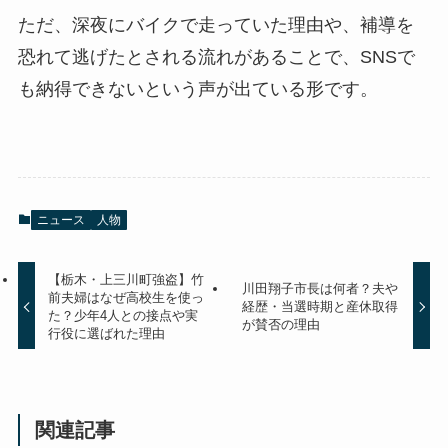
ただ、深夜にバイクで走っていた理由や、補導を
恐れて逃げたとされる流れがあることで、SNSで
も納得できないという声が出ている形です。
ニュース
人物
【栃木・上三川町強盗】竹
川田翔子市長は何者？夫や
前夫婦はなぜ高校生を使っ
経歴・当選時期と産休取得
た？少年4人との接点や実
が賛否の理由
行役に選ばれた理由
関連記事