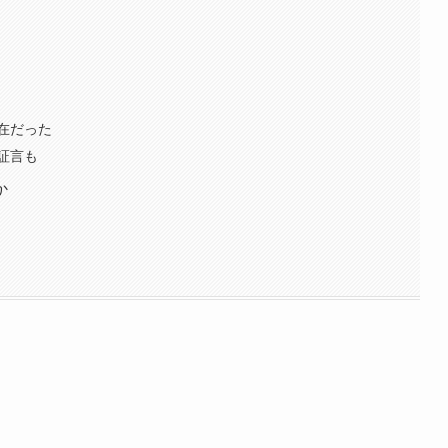
在だった
証言も
か