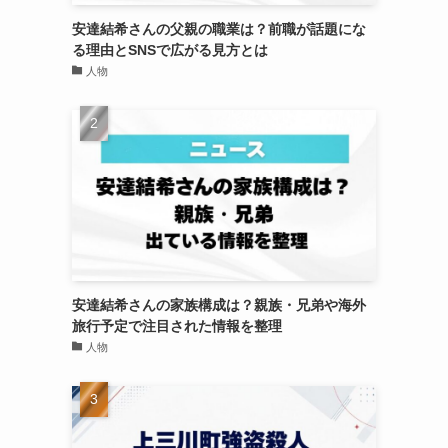
安達結希さんの父親の職業は？前職が話題にな
る理由とSNSで広がる見方とは
人物
安達結希さんの家族構成は？親族・兄弟や海外
旅行予定で注目された情報を整理
人物