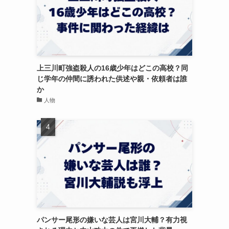
上三川町強盗殺人の16歳少年はどこの高校？同
じ学年の仲間に誘われた供述や親・依頼者は誰
か
人物
パンサー尾形の嫌いな芸人は宮川大輔？有力視