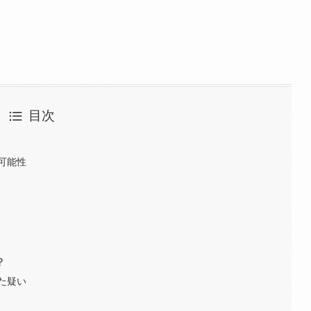
目次
可能性
？
た疑い