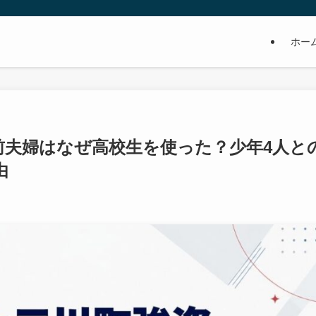
ホー
前夫婦はなぜ高校生を使った？少年4人と
由