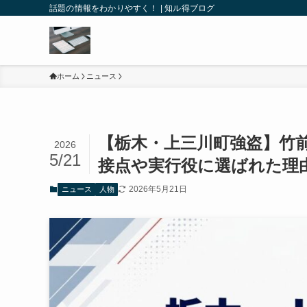
話題の情報をわかりやすく！ | 知ル得ブログ
ホーム
ニュース
【栃木・上三川町強盗】竹
2026
5/21
接点や実行役に選ばれた理
2026年5月21日
ニュース
人物