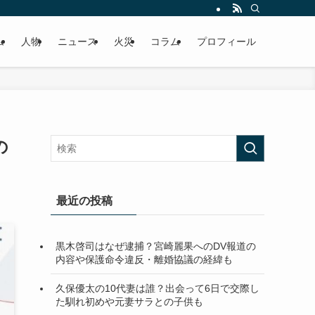
ム
人物
ニュース
火災
コラム
プロフィール
の
最近の投稿
黒木啓司はなぜ逮捕？宮崎麗果へのDV報道の
内容や保護命令違反・離婚協議の経緯も
久保優太の10代妻は誰？出会って6日で交際し
た馴れ初めや元妻サラとの子供も