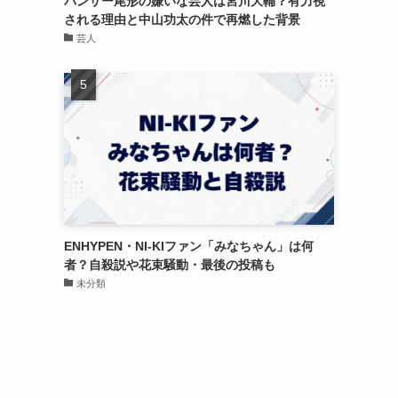
パンサー尾形の嫌いな芸人は宮川大輔？有力視
される理由と中山功太の件で再燃した背景
芸人
ENHYPEN・NI-KIファン「みなちゃん」は何
者？自殺説や花束騒動・最後の投稿も
未分類