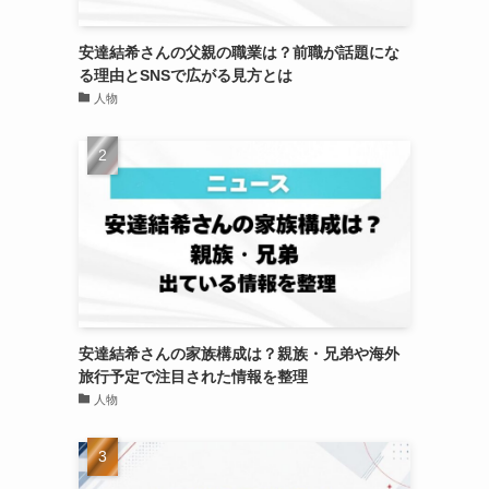
安達結希さんの父親の職業は？前職が話題にな
る理由とSNSで広がる見方とは
人物
安達結希さんの家族構成は？親族・兄弟や海外
旅行予定で注目された情報を整理
人物