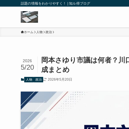
話題の情報をわかりやすく！ | 知ル得ブログ
ホーム
人物
政治
岡本さゆり市議は何者？川
2026
5/20
成まとめ
2026年5月20日
人物
政治