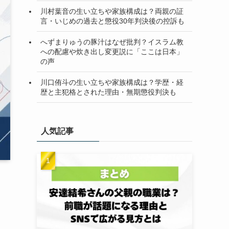
川村葉音の生い立ちや家族構成は？両親の証
言・いじめの過去と懲役30年判決後の控訴も
へずまりゅうの豚汁はなぜ批判？イスラム教
への配慮や炊き出し変更説に「ここは日本」
の声
川口侑斗の生い立ちや家族構成は？学歴・経
歴と主犯格とされた理由・無期懲役判決も
人気記事