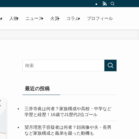
ム
人物
ニュース
火災
コラム
プロフィール
最近の投稿
三井寺眞は何者？家族構成や高校・中学など
学歴と経歴！16歳でJ1歴代2位ゴール
望月理恵子容疑者は何者？顔画像や夫・長男
など家族構成と義弟を蹴った動機も