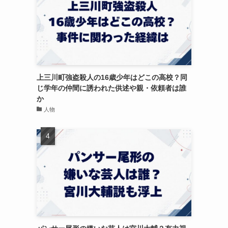
上三川町強盗殺人の16歳少年はどこの高校？同
じ学年の仲間に誘われた供述や親・依頼者は誰
か
人物