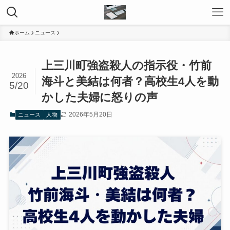
ホーム
ニュース
上三川町強盗殺人の指示役・竹前
2026
海斗と美結は何者？高校生4人を動
5/20
かした夫婦に怒りの声
2026年5月20日
ニュース
人物