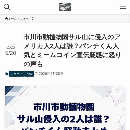
ホーム
ニュース
市川市動植物園サル山に侵入のア
メリカ人2人は誰？パンチくん人
2026
5/20
気とミームコイン宣伝疑惑に怒り
の声も
2026年5月20日
ニュース
人物