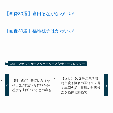
【画像30選】倉田るながかわいい!
【画像30選】福地桃子はかわいい!
人物
アナウンサー／リポーター／記者／ディレクター
【火災】９/２群馬県伊勢
【理由5選】新垣結衣はな
崎市境下渕名の国道１７号
ぜ人気?ずぼらな性格が好
で車両火災！現場の被害状
感度を上げているとの声も
況を画像と動画で！