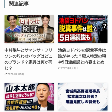
関連記事
中村敬斗とサマンサ・フリ
池袋ヨドバシの脱糞事件は
ソンの匂わせバッグはどこ
誰がやった？犯人特定の噂
のブランド？家具は何が同
や5日連続説と内容まとめ
じ？
2026年7月9日
2026年7月10日