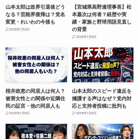
山本太郎は政界引退後どう
【宮城県高野連理事長】松
なる？芸能界復帰は？党名
本嘉次は何者？経歴や実
変更・れいわの今後も
績・家族と野球用語見直し
の背景
2026年7月9日
2026年7月9日
桜井政恵の同居人は何人？
山本太郎のスピード違反を
被害女性との関係や近隣住
擁護する声はなぜ？党内対
民の証言・他の同居人も
応と支持者投稿に批判も
2026年7月9日
2026年7月9日