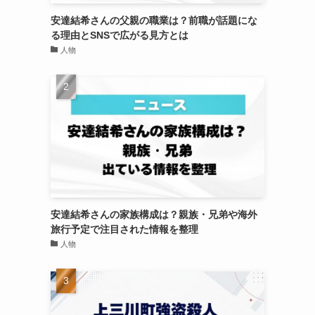
安達結希さんの父親の職業は？前職が話題にな
る理由とSNSで広がる見方とは
人物
安達結希さんの家族構成は？親族・兄弟や海外
旅行予定で注目された情報を整理
人物