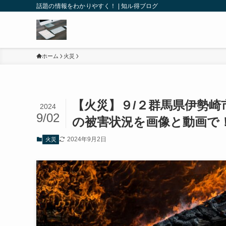
話題の情報をわかりやすく！ | 知ル得ブログ
ホーム
火災
【火災】９/２群馬県伊勢
2024
9/02
の被害状況を画像と動画で
2024年9月2日
火災