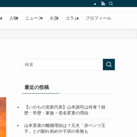
ム
人物
ニュース
火災
コラム
プロフィール
最近の投稿
【いのちの党新代表】山本譲司は何者？経
歴・学歴・家族・党名変更の理由
山本里菜の離婚理由は？元夫「赤ベンツ王
子」との馴れ初めや子供の有無も