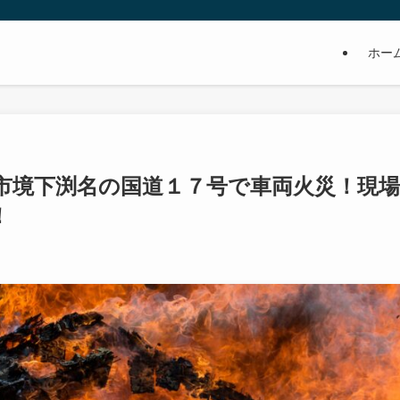
ホー
崎市境下渕名の国道１７号で車両火災！現場
！