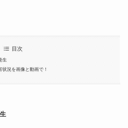
目次
発生
害状況を画像と動画で！
生