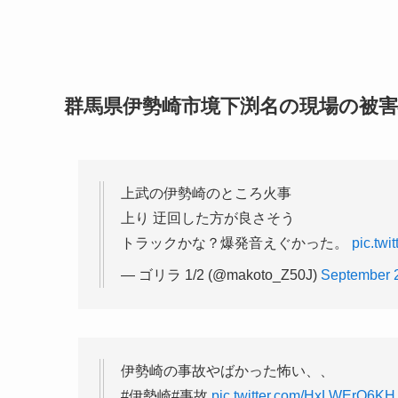
群馬県伊勢崎市境下渕名の現場の被
上武の伊勢崎のところ火事
上り 迂回した方が良さそう
トラックかな？爆発音えぐかった。
pic.tw
— ゴリラ 1/2 (@makoto_Z50J)
September 
伊勢崎の事故やばかった怖い、、
#伊勢崎#事故
pic.twitter.com/HxLWErO6KH