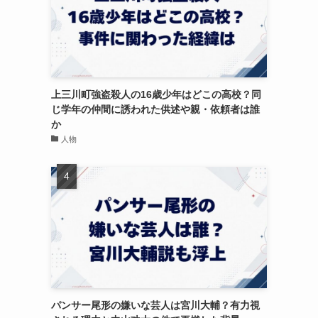
上三川町強盗殺人の16歳少年はどこの高校？同
じ学年の仲間に誘われた供述や親・依頼者は誰
か
人物
パンサー尾形の嫌いな芸人は宮川大輔？有力視