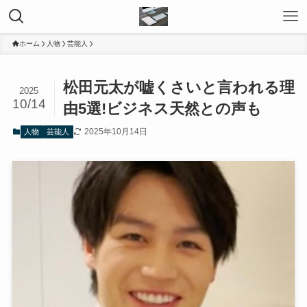
ホーム
人物
芸能人
松田元太が嘘くさいと言われる理
2025
10/14
由5選!ビジネス天然との声も
2025年10月14日
人物
芸能人