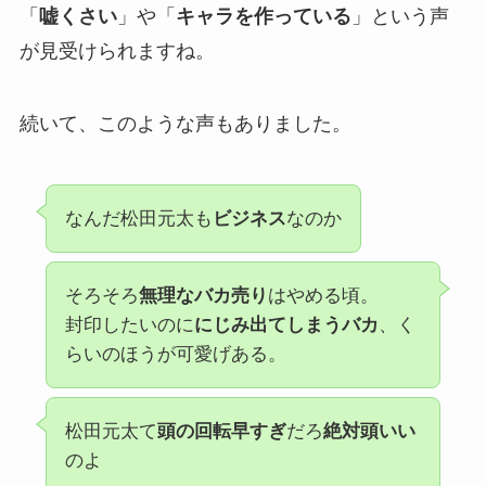
「
嘘くさい
」や「
キャラを作っている
」という声
が見受けられますね。
続いて、このような声もありました。
なんだ松田元太も
ビジネス
なのか
そろそろ
無理なバカ売り
はやめる頃。
封印したいのに
にじみ出てしまうバカ
、く
らいのほうが可愛げある。
松田元太て
頭の回転早すぎ
だろ
絶対頭いい
のよ