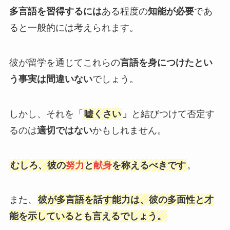
多言語を習得するには
ある程度の
知能が必要
であ
ると一般的には考えられます。
彼が留学を通じてこれらの
言語を身につけたとい
う事実は間違いない
でしょう。
しかし、それを「
嘘くさい
」
と結びつけて否定す
るのは
適切ではない
かもしれません。
むしろ、彼の
努力
と
献身
を称えるべきです
。
また、
彼が多言語を話す能力は、彼の多面性と才
能を示しているとも言えるでしょう。