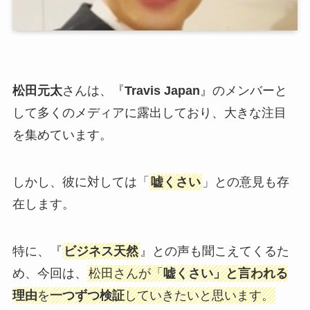
松田元太
さんは、『
Travis Japan
』のメンバーと
して多くのメディアに露出しており、大きな注目
を集めています。
しかし、彼に対しては「
嘘くさい
」との意見も存
在します。
特に、『
ビジネス天然
』との声も聞こえてくるた
め、今回は、
松田さんが「
嘘くさい」と言われる
理由
を
一つずつ検証
していきたいと思います。