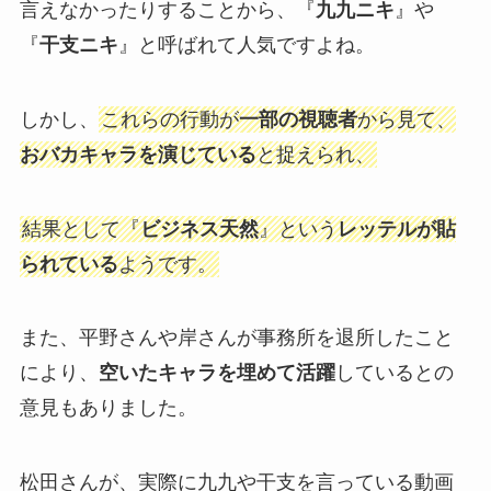
言えなかったりすることから、『
九九ニキ
』や
『
干支ニキ
』と呼ばれて人気ですよね。
しかし、
これらの行動が
一部の視聴者
から見て、
おバカキャラを演じている
と捉えられ、
結果として『
ビジネス天然
』という
レッテルが貼
られている
ようです。
また、平野さんや岸さんが事務所を退所したこと
により、
空いたキャラを埋めて活躍
しているとの
意見もありました。
松田さんが、実際に九九や干支を言っている動画