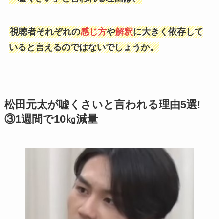
視聴者それぞれの
感じ方
や
解釈
に大きく依存して
いると言えるのではないでしょうか。
松田元太が嘘くさいと言われる理由5選!
③1週間で10㎏減量