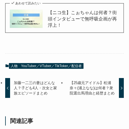
あわせて読みたい
【ニコ生】こぉちゃんは何者？街
頭インタビューで無呼吸企画が再
浮上！
人物
YouTuber／VTuber／TikToker／配信者
加藤一二三の妻はどんな
【25歳元アイドル】松浦
人？子ども4人・次女と家
奈々(浦上なな)は何者？衆
族エピソードまとめ
院選出馬理由と経歴まとめ
関連記事