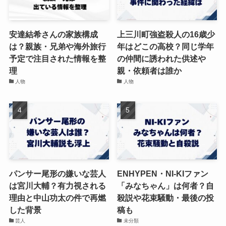
安達結希さんの家族構成
上三川町強盗殺人の16歳少
は？親族・兄弟や海外旅行
年はどこの高校？同じ学年
予定で注目された情報を整
の仲間に誘われた供述や
理
親・依頼者は誰か
人物
人物
パンサー尾形の嫌いな芸人
ENHYPEN・NI-KIファン
は宮川大輔？有力視される
「みなちゃん」は何者？自
理由と中山功太の件で再燃
殺説や花束騒動・最後の投
した背景
稿も
芸人
未分類