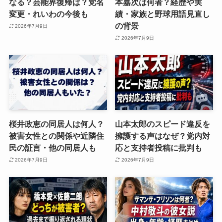
なる？芸能界復帰は？党名
本嘉次は何者？経歴や実
変更・れいわの今後も
績・家族と野球用語見直し
の背景
2026年7月9日
2026年7月9日
桜井政恵の同居人は何人？
山本太郎のスピード違反を
被害女性との関係や近隣住
擁護する声はなぜ？党内対
民の証言・他の同居人も
応と支持者投稿に批判も
2026年7月9日
2026年7月9日