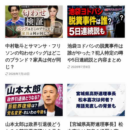
中村敬斗とサマンサ・フリ
池袋ヨドバシの脱糞事件は
ソンの匂わせバッグはどこ
誰がやった？犯人特定の噂
のブランド？家具は何が同
や5日連続説と内容まとめ
じ？
2026年7月9日
2026年7月10日
山本太郎は政界引退後どう
【宮城県高野連理事長】松