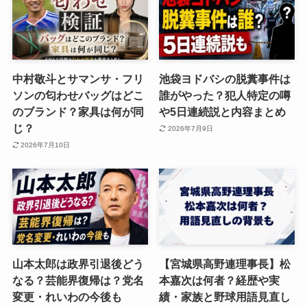
中村敬斗とサマンサ・フリ
池袋ヨドバシの脱糞事件は
ソンの匂わせバッグはどこ
誰がやった？犯人特定の噂
のブランド？家具は何が同
や5日連続説と内容まとめ
じ？
2026年7月9日
2026年7月10日
山本太郎は政界引退後どう
【宮城県高野連理事長】松
なる？芸能界復帰は？党名
本嘉次は何者？経歴や実
変更・れいわの今後も
績・家族と野球用語見直し