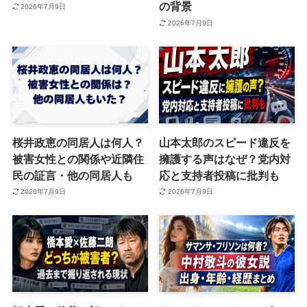
の背景
2026年7月9日
2026年7月9日
桜井政恵の同居人は何人？
山本太郎のスピード違反を
被害女性との関係や近隣住
擁護する声はなぜ？党内対
民の証言・他の同居人も
応と支持者投稿に批判も
2026年7月9日
2026年7月9日