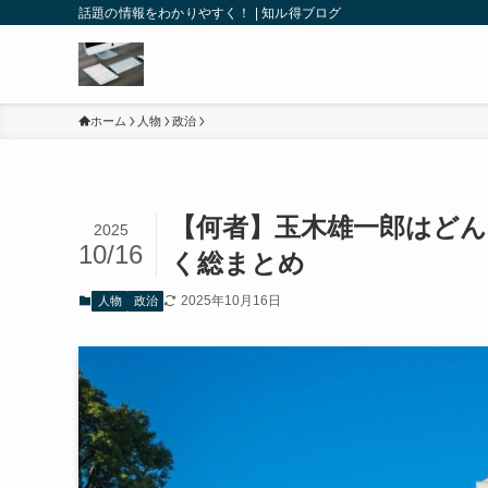
話題の情報をわかりやすく！ | 知ル得ブログ
ホーム
人物
政治
【何者】玉木雄一郎はどん
2025
10/16
く総まとめ
2025年10月16日
人物
政治