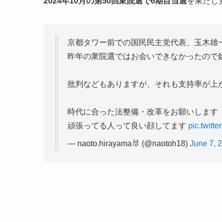
2024年10月の第50回衆院選で6期目当選
を果たし
京都タワー前での国民民主党代表、玉木雄
昨年の衆院選ではお会いできなかったので
批判などもありますが、それも支持率が上
時代に合った法整備・改革をお願いします
頑張ってる人って良い顔してます
pic.twit
— naoto.hirayama🐰 (@naotoh18)
June 7, 