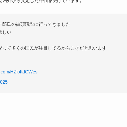
党内外から安定した評価を受けています。
一郎氏の街頭演説に行ってきました
嬉しい
がって多くの国民が注目してるからこそだと思います
ter.com/HZk4tdGWes
2025