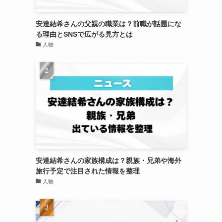
安達結希さんの父親の職業は？前職が話題にな
る理由とSNSで広がる見方とは
人物
安達結希さんの家族構成は？親族・兄弟や海外
旅行予定で注目された情報を整理
人物