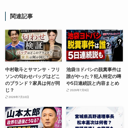
関連記事
中村敬斗とサマンサ・フリ
池袋ヨドバシの脱糞事件は
ソンの匂わせバッグはどこ
誰がやった？犯人特定の噂
のブランド？家具は何が同
や5日連続説と内容まとめ
じ？
2026年7月9日
2026年7月10日