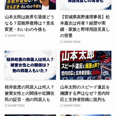
山本太郎は政界引退後どう
【宮城県高野連理事長】松
なる？芸能界復帰は？党名
本嘉次は何者？経歴や実
変更・れいわの今後も
績・家族と野球用語見直し
の背景
2026年7月9日
2026年7月9日
桜井政恵の同居人は何人？
山本太郎のスピード違反を
被害女性との関係や近隣住
擁護する声はなぜ？党内対
民の証言・他の同居人も
応と支持者投稿に批判も
2026年7月9日
2026年7月9日