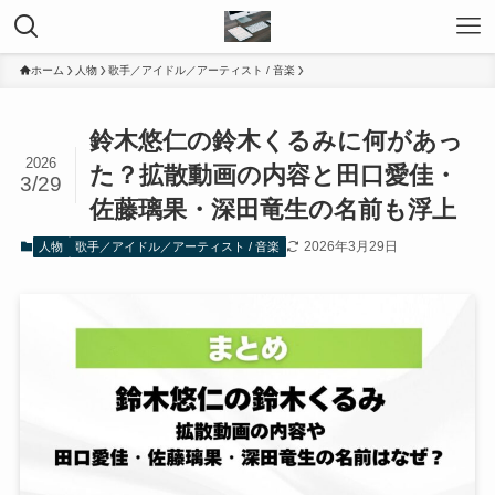
ホーム
人物
歌手／アイドル／アーティスト / 音楽
鈴木悠仁の鈴木くるみに何があっ
2026
た？拡散動画の内容と田口愛佳・
3/29
佐藤璃果・深田竜生の名前も浮上
2026年3月29日
人物
歌手／アイドル／アーティスト / 音楽