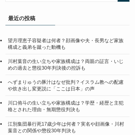
最近の投稿
望月理恵子容疑者は何者？顔画像や夫・長男など家族
構成と義弟を蹴った動機も
川村葉音の生い立ちや家族構成は？両親の証言・いじ
めの過去と懲役30年判決後の控訴も
へずまりゅうの豚汁はなぜ批判？イスラム教への配慮
や炊き出し変更説に「ここは日本」の声
川口侑斗の生い立ちや家族構成は？学歴・経歴と主犯
格とされた理由・無期懲役判決も
江別集団暴行死17歳少年は何者？実名や顔画像・川村
葉音との関係や懲役30年判決も