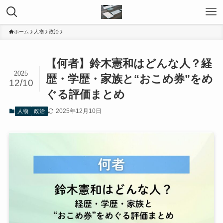
ホーム
人物
政治
【何者】鈴木憲和はどんな人？経
2025
歴・学歴・家族と“おこめ券”をめ
12/10
ぐる評価まとめ
2025年12月10日
人物
政治