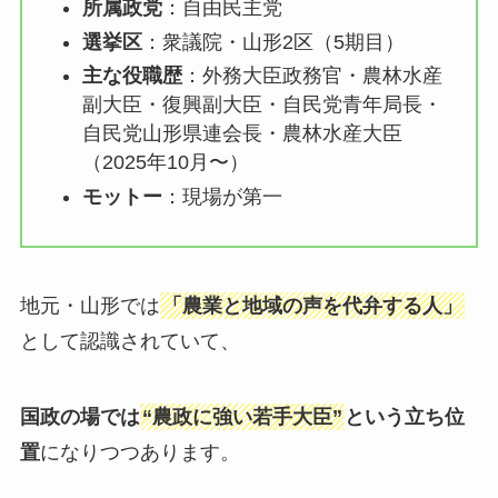
所属政党
：自由民主党
選挙区
：衆議院・山形2区（5期目）
主な役職歴
：外務大臣政務官・農林水産
副大臣・復興副大臣・自民党青年局長・
自民党山形県連会長・農林水産大臣
（2025年10月〜）
モットー
：現場が第一
地元・山形では
「農業と地域の声を代弁する人」
として認識されていて、
国政の場では
“農政に強い若手大臣”
という立ち位
置
になりつつあります。