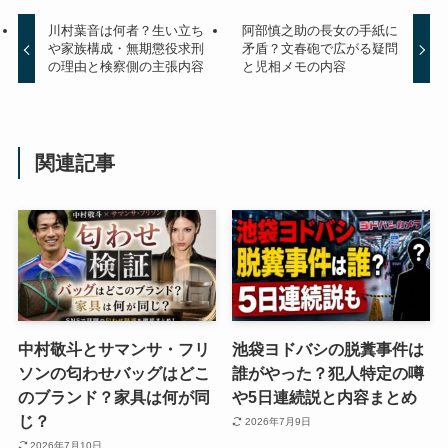
川村葉音は何者？生い立ち
阿部慎之助の長女の手紙に
や家族構成・無期懲役求刑
矛盾？文春砲で広がる疑問
の理由と検察側の主張内容
と児相メモの内容
関連記事
中村敬斗とサマンサ・フリ
池袋ヨドバシの脱糞事件は
ソンの匂わせバッグはどこ
誰がやった？犯人特定の噂
のブランド？家具は何が同
や5日連続説と内容まとめ
じ？
2026年7月9日
2026年7月10日