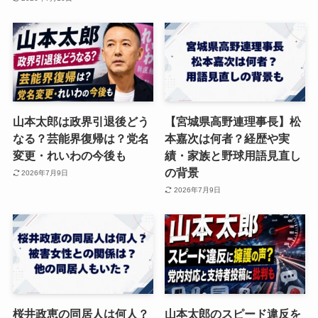
山本太郎は政界引退後どう
【宮城県高野連理事長】松
なる？芸能界復帰は？党名
本嘉次は何者？経歴や実
変更・れいわの今後も
績・家族と野球用語見直し
の背景
2026年7月9日
2026年7月9日
桜井政恵の同居人は何人？
山本太郎のスピード違反を