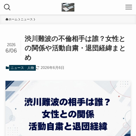
ホーム
ニュース
渋川難波の不倫相手は誰？女性と
2026
の関係や活動自粛・退団経緯まと
6/06
め
2026年6月6日
ニュース
人物