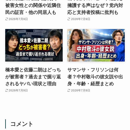
被害女性との関係や近隣住
擁護する声はなぜ？党内対
民の証言・他の同居人も
応と支持者投稿に批判も
2026年7月9日
2026年7月9日
橋本愛と佐藤二朗はどっち
サマンサ・フリソンは何
が被害者？過去まで掘り返
者？中村敬斗の彼女説や出
されるヤバい現状と理由
身・年齢・経歴まとめ
2026年7月9日
2026年7月9日
コメント