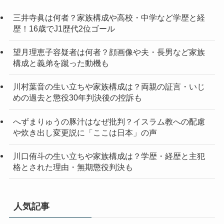
三井寺眞は何者？家族構成や高校・中学など学歴と経
歴！16歳でJ1歴代2位ゴール
望月理恵子容疑者は何者？顔画像や夫・長男など家族
構成と義弟を蹴った動機も
川村葉音の生い立ちや家族構成は？両親の証言・いじ
めの過去と懲役30年判決後の控訴も
へずまりゅうの豚汁はなぜ批判？イスラム教への配慮
や炊き出し変更説に「ここは日本」の声
川口侑斗の生い立ちや家族構成は？学歴・経歴と主犯
格とされた理由・無期懲役判決も
人気記事