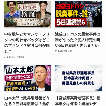
中村敬斗とサマンサ・フリ
池袋ヨドバシの脱糞事件は
ソンの匂わせバッグはどこ
誰がやった？犯人特定の噂
のブランド？家具は何が同
や5日連続説と内容まとめ
じ？
2026年7月9日
2026年7月10日
山本太郎は政界引退後どう
【宮城県高野連理事長】松
なる？芸能界復帰は？党名
本嘉次は何者？経歴や実