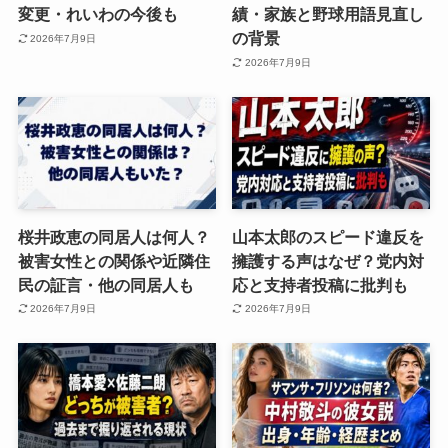
変更・れいわの今後も
績・家族と野球用語見直し
の背景
2026年7月9日
2026年7月9日
桜井政恵の同居人は何人？
山本太郎のスピード違反を
被害女性との関係や近隣住
擁護する声はなぜ？党内対
民の証言・他の同居人も
応と支持者投稿に批判も
2026年7月9日
2026年7月9日