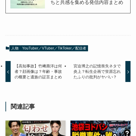
ちと共感を集める発信内容まとめ
人物
YouTuber／VTuber／TikToker／配信者
【高知事故】竹﨑壽洋は何
宮迫博之の記憶喪失ネタで
者？顔画像は？年齢・事故
炎上？転生企画で蛍原忘れ
の概要と遺族の証言まとめ
たふりの批判がヤバい？
関連記事