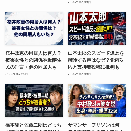
2026年7月9日
桜井政恵の同居人は何人？
山本太郎のスピード違反を
被害女性との関係や近隣住
擁護する声はなぜ？党内対
民の証言・他の同居人も
応と支持者投稿に批判も
2026年7月9日
2026年7月9日
橋本愛と佐藤二朗はどっち
サマンサ・フリソンは何