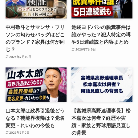
中村敬斗とサマンサ・フリ
池袋ヨドバシの脱糞事件は
ソンの匂わせバッグはどこ
誰がやった？犯人特定の噂
のブランド？家具は何が同
や5日連続説と内容まとめ
じ？
2026年7月9日
2026年7月10日
山本太郎は政界引退後どう
【宮城県高野連理事長】松
なる？芸能界復帰は？党名
本嘉次は何者？経歴や実
変更・れいわの今後も
績・家族と野球用語見直し
の背景
2026年7月9日