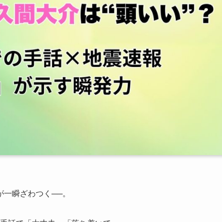
が一瞬ざわつく──。