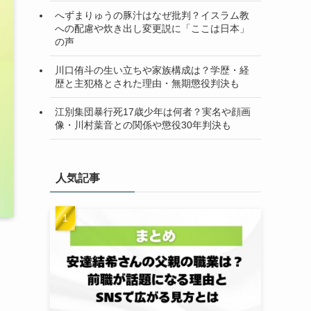
へずまりゅうの豚汁はなぜ批判？イスラム教
への配慮や炊き出し変更説に「ここは日本」
の声
川口侑斗の生い立ちや家族構成は？学歴・経
歴と主犯格とされた理由・無期懲役判決も
江別集団暴行死17歳少年は何者？実名や顔画
像・川村葉音との関係や懲役30年判決も
人気記事