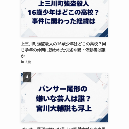
上三川町強盗殺人の16歳少年はどこの高校？同
じ学年の仲間に誘われた供述や親・依頼者は誰
か
人物