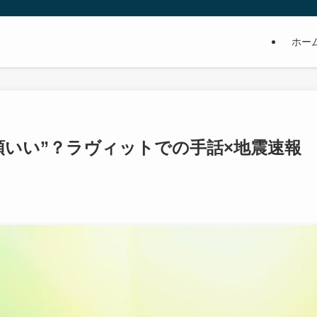
ホー
は“頭いい”？ラヴィットでの手話×地震速報