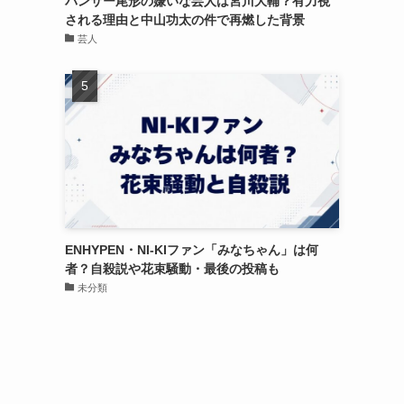
パンサー尾形の嫌いな芸人は宮川大輔？有力視
される理由と中山功太の件で再燃した背景
芸人
ENHYPEN・NI-KIファン「みなちゃん」は何
者？自殺説や花束騒動・最後の投稿も
未分類