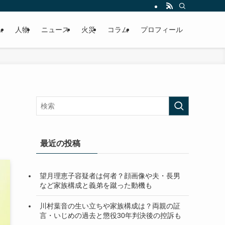
ム
人物
ニュース
火災
コラム
プロフィール
最近の投稿
望月理恵子容疑者は何者？顔画像や夫・長男
など家族構成と義弟を蹴った動機も
川村葉音の生い立ちや家族構成は？両親の証
言・いじめの過去と懲役30年判決後の控訴も