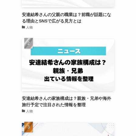
安達結希さんの父親の職業は？前職が話題にな
る理由とSNSで広がる見方とは
人物
安達結希さんの家族構成は？親族・兄弟や海外
旅行予定で注目された情報を整理
人物