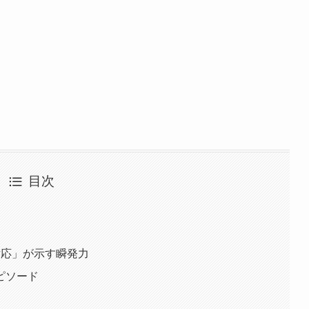
目次
対応」が示す瞬発力
ピソード