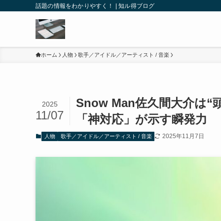
話題の情報をわかりやすく！ | 知ル得ブログ
ホーム
人物
歌手／アイドル／アーティスト / 音楽
Snow Man佐久間大介
2025
11/07
「神対応」が示す瞬発力
2025年11月7日
人物
歌手／アイドル／アーティスト / 音楽