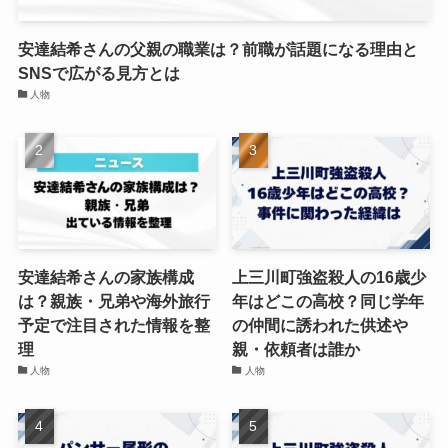
安達結希さんの父親の職業は？前職が話題になる理由と
SNSで広がる見方とは
人物
安達結希さんの家族構成
上三川町強盗殺人の16歳少
は？親族・兄弟や海外旅行
年はどこの高校？同じ学年
予定で注目された情報を整
の仲間に誘われた供述や
理
親・依頼者は誰か
人物
人物