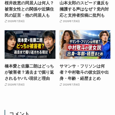
桜井政恵の同居人は何人？
山本太郎のスピード違反を
被害女性との関係や近隣住
擁護する声はなぜ？党内対
民の証言・他の同居人も
応と支持者投稿に批判も
2026年7月9日
2026年7月9日
橋本愛と佐藤二朗はどっち
サマンサ・フリソンは何
が被害者？過去まで掘り返
者？中村敬斗の彼女説や出
されるヤバい現状と理由
身・年齢・経歴まとめ
2026年7月9日
2026年7月9日
コメント