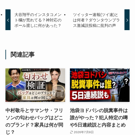
大谷翔平のインスタコメン
ツイッター速報(ツイ速)と
ト欄が荒れてる？神対応の
は何者？ダウンタウンプラ
ボール渡しに何があった？
ス激減説投稿に批判の声
関連記事
中村敬斗とサマンサ・フリ
池袋ヨドバシの脱糞事件は
ソンの匂わせバッグはどこ
誰がやった？犯人特定の噂
のブランド？家具は何が同
や5日連続説と内容まとめ
じ？
2026年7月9日