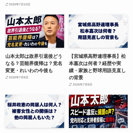
2026年7月10日
山本太郎は政界引退後どう
【宮城県高野連理事長】松
なる？芸能界復帰は？党名
本嘉次は何者？経歴や実
変更・れいわの今後も
績・家族と野球用語見直し
の背景
2026年7月9日
2026年7月9日