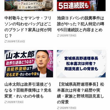
中村敬斗とサマンサ・フリ
池袋ヨドバシの脱糞事件は
ソンの匂わせバッグはどこ
誰がやった？犯人特定の噂
のブランド？家具は何が同
や5日連続説と内容まとめ
じ？
2026年7月9日
2026年7月10日
山本太郎は政界引退後どう
【宮城県高野連理事長】松
なる？芸能界復帰は？党名
本嘉次は何者？経歴や実
変更・れいわの今後も
績・家族と野球用語見直し
の背景
2026年7月9日
2026年7月9日