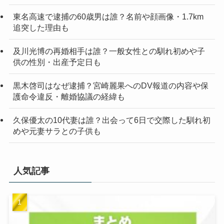
東名高速で逮捕の60歳男は誰？名前や顔画像・1.7km
追突した理由も
及川光博の再婚相手は誰？一般女性との馴れ初めや子
供の性別・出産予定日も
黒木啓司はなぜ逮捕？宮崎麗果へのDV報道の内容や保
護命令違反・離婚協議の経緯も
久保優太の10代妻は誰？出会って6日で交際した馴れ初
めや元妻サラとの子供も
人気記事