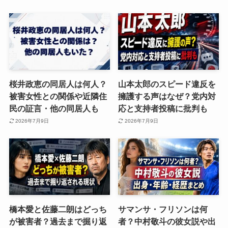
桜井政恵の同居人は何人？
山本太郎のスピード違反を
被害女性との関係や近隣住
擁護する声はなぜ？党内対
民の証言・他の同居人も
応と支持者投稿に批判も
2026年7月9日
2026年7月9日
橋本愛と佐藤二朗はどっち
サマンサ・フリソンは何
が被害者？過去まで掘り返
者？中村敬斗の彼女説や出