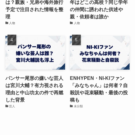
は？親族・兄弟や海外旅行
年はどこの高校？同じ学年
予定で注目された情報を整
の仲間に誘われた供述や
理
親・依頼者は誰か
人物
人物
パンサー尾形の嫌いな芸人
ENHYPEN・NI-KIファン
は宮川大輔？有力視される
「みなちゃん」は何者？自
理由と中山功太の件で再燃
殺説や花束騒動・最後の投
した背景
稿も
芸人
未分類