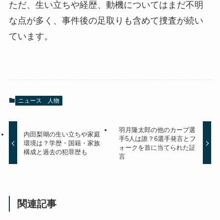
ただ、生い立ちや経歴、動機についてはまだ不明
な点が多く、事件後の足取りも含めて捜査が続い
ています。
ニュース
人物
羽月隆太郎の他のカープ選
内田梨瑚の生い立ちや家庭
手5人は誰？6選手発言とフ
環境は？学歴・国籍・家族
ォークを首に当てられた証
構成と過去の犯罪歴も
言
関連記事