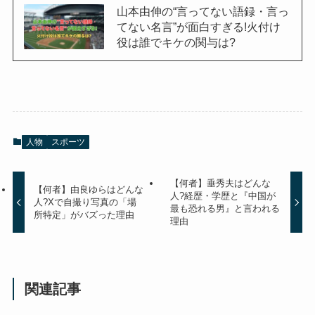
山本由伸の“言ってない語録・言っ
てない名言”が面白すぎる!火付け
役は誰でキケの関与は?
人物
スポーツ
【何者】垂秀夫はどんな
【何者】由良ゆらはどんな
人?経歴・学歴と『中国が
人?Xで自撮り写真の「場
最も恐れる男』と言われる
所特定」がバズった理由
理由
関連記事