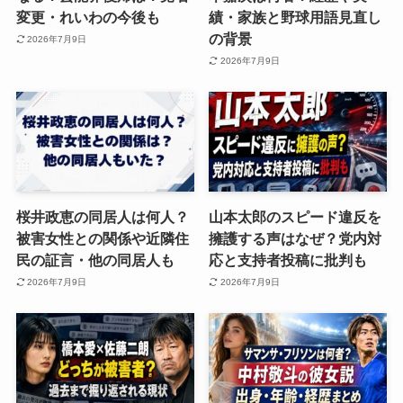
変更・れいわの今後も
績・家族と野球用語見直し
の背景
2026年7月9日
2026年7月9日
桜井政恵の同居人は何人？
山本太郎のスピード違反を
被害女性との関係や近隣住
擁護する声はなぜ？党内対
民の証言・他の同居人も
応と支持者投稿に批判も
2026年7月9日
2026年7月9日