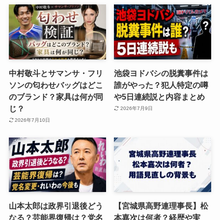
中村敬斗とサマンサ・フリ
池袋ヨドバシの脱糞事件は
ソンの匂わせバッグはどこ
誰がやった？犯人特定の噂
のブランド？家具は何が同
や5日連続説と内容まとめ
じ？
2026年7月9日
2026年7月10日
山本太郎は政界引退後どう
【宮城県高野連理事長】松
なる？芸能界復帰は？党名
本嘉次は何者？経歴や実