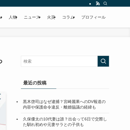
ム
人物
ニュース
火災
コラム
プロフィール
っ
最近の投稿
黒木啓司はなぜ逮捕？宮崎麗果へのDV報道の
内容や保護命令違反・離婚協議の経緯も
久保優太の10代妻は誰？出会って6日で交際し
た馴れ初めや元妻サラとの子供も