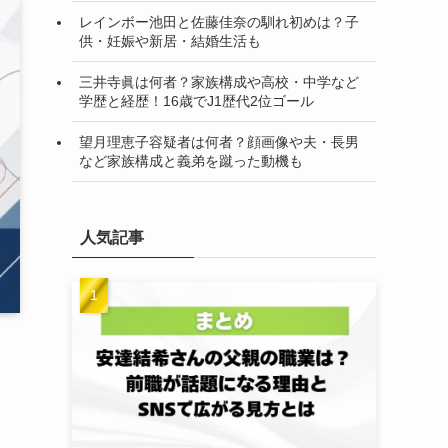
レインボー池田と佐藤佳奈の馴れ初めは？子
供・妊娠や新居・結婚生活も
三井寺眞は何者？家族構成や高校・中学など
学歴と経歴！16歳でJ1歴代2位ゴール
望月理恵子容疑者は何者？顔画像や夫・長男
など家族構成と義弟を蹴った動機も
人気記事