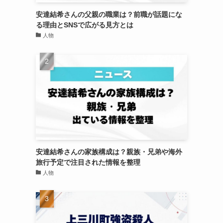
安達結希さんの父親の職業は？前職が話題にな
る理由とSNSで広がる見方とは
人物
安達結希さんの家族構成は？親族・兄弟や海外
旅行予定で注目された情報を整理
人物