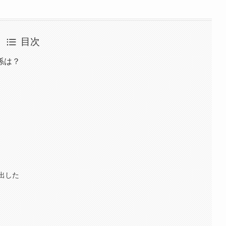
目次
係は？
出した