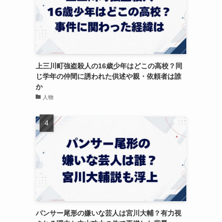
上三川町強盗殺人の16歳少年はどこの高校？同
じ学年の仲間に誘われた供述や親・依頼者は誰
か
人物
パンサー尾形の嫌いな芸人は宮川大輔？有力視