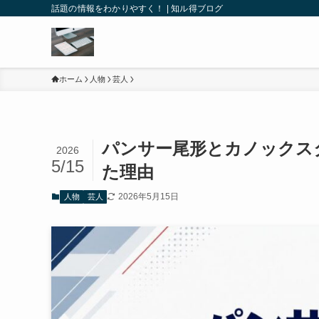
話題の情報をわかりやすく！ | 知ル得ブログ
ホーム
人物
芸人
パンサー尾形とカノックスタ
2026
5/15
た理由
2026年5月15日
人物
芸人