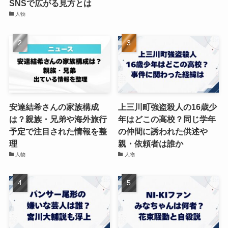
SNSで広がる見方とは
人物
安達結希さんの家族構成
上三川町強盗殺人の16歳少
は？親族・兄弟や海外旅行
年はどこの高校？同じ学年
予定で注目された情報を整
の仲間に誘われた供述や
理
親・依頼者は誰か
人物
人物