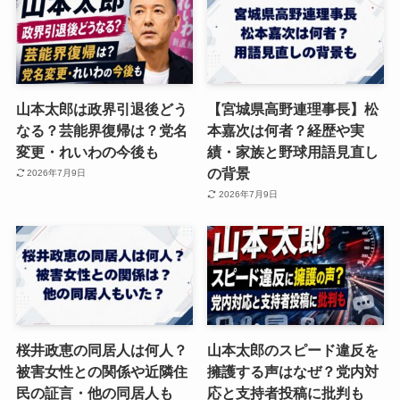
山本太郎は政界引退後どう
【宮城県高野連理事長】松
なる？芸能界復帰は？党名
本嘉次は何者？経歴や実
変更・れいわの今後も
績・家族と野球用語見直し
の背景
2026年7月9日
2026年7月9日
桜井政恵の同居人は何人？
山本太郎のスピード違反を
被害女性との関係や近隣住
擁護する声はなぜ？党内対
民の証言・他の同居人も
応と支持者投稿に批判も