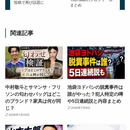
投稿で再び話題に
まとめ
関連記事
中村敬斗とサマンサ・フリ
池袋ヨドバシの脱糞事件は
ソンの匂わせバッグはどこ
誰がやった？犯人特定の噂
のブランド？家具は何が同
や5日連続説と内容まとめ
じ？
2026年7月9日
2026年7月10日