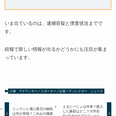
いま出ているのは、逮捕容疑と捜査状況までで
す。
続報で新しい情報が出るかどうかにも注目が集ま
っています。
人物
アナウンサー／リポーター／記者／ディレクター
ニュース
えるにーにょは何者？購入
リュウジと溝口勇児の確執
した豪邸はどこ？大学生
は何が発端？こめおの擁護
YouTuberのプロフィール