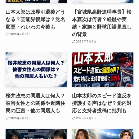
山本太郎は政界引退後どう
【宮城県高野連理事長】松
なる？芸能界復帰は？党名
本嘉次は何者？経歴や実
変更・れいわの今後も
績・家族と野球用語見直し
の背景
2026年7月9日
2026年7月9日
桜井政恵の同居人は何人？
山本太郎のスピード違反を
被害女性との関係や近隣住
擁護する声はなぜ？党内対
民の証言・他の同居人も
応と支持者投稿に批判も
2026年7月9日
2026年7月9日