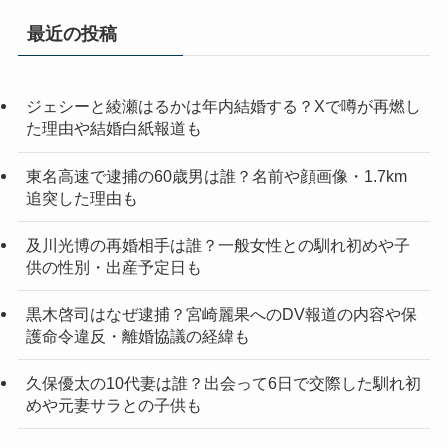
最近の投稿
ジェシーと綾瀬はるかは年内結婚する？Xで噂が再燃し
た理由や結婚白紙報道も
東名高速で逮捕の60歳男は誰？名前や顔画像・1.7km
追突した理由も
及川光博の再婚相手は誰？一般女性との馴れ初めや子
供の性別・出産予定日も
黒木啓司はなぜ逮捕？宮崎麗果へのDV報道の内容や保
護命令違反・離婚協議の経緯も
久保優太の10代妻は誰？出会って6日で交際した馴れ初
めや元妻サラとの子供も