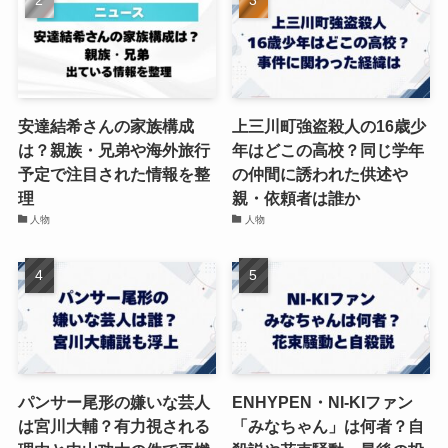
安達結希さんの家族構成
上三川町強盗殺人の16歳少
は？親族・兄弟や海外旅行
年はどこの高校？同じ学年
予定で注目された情報を整
の仲間に誘われた供述や
理
親・依頼者は誰か
人物
人物
パンサー尾形の嫌いな芸人
ENHYPEN・NI-KIファン
は宮川大輔？有力視される
「みなちゃん」は何者？自