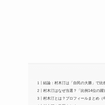
結論：村木汀は「自民の大勝」で比例
村木汀はなぜ当選？「比例14位の躍
村木汀とは？プロフィールまとめ（