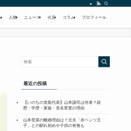
ム
人物
ニュース
火災
コラム
プロフィール
最近の投稿
【いのちの党新代表】山本譲司は何者？経
歴・学歴・家族・党名変更の理由
山本里菜の離婚理由は？元夫「赤ベンツ王
子」との馴れ初めや子供の有無も