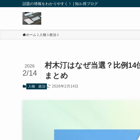
話題の情報をわかりやすく！ | 知ル得ブログ
ホーム
人物
政治
村木汀はなぜ当選？比例1
2026
2/14
まとめ
2026年2月14日
人物
政治