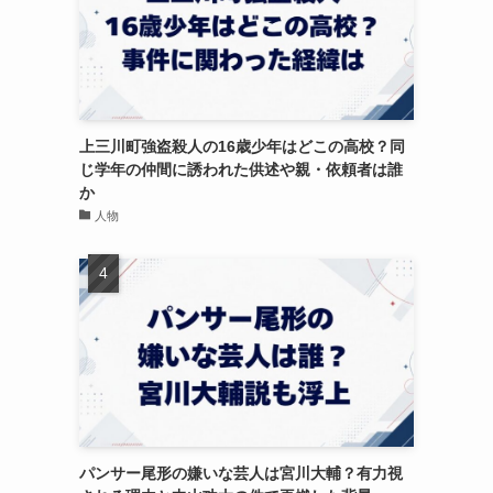
上三川町強盗殺人の16歳少年はどこの高校？同
じ学年の仲間に誘われた供述や親・依頼者は誰
か
人物
パンサー尾形の嫌いな芸人は宮川大輔？有力視