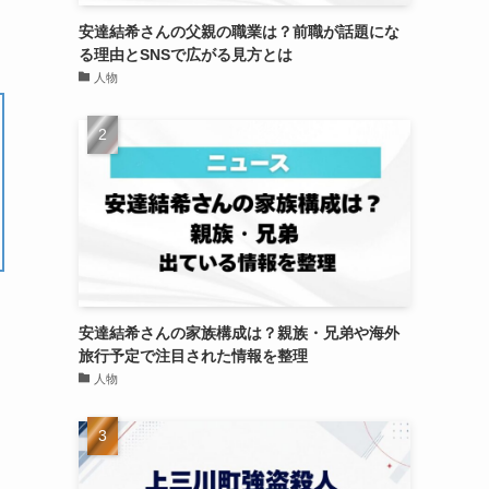
安達結希さんの父親の職業は？前職が話題にな
る理由とSNSで広がる見方とは
人物
安達結希さんの家族構成は？親族・兄弟や海外
旅行予定で注目された情報を整理
人物