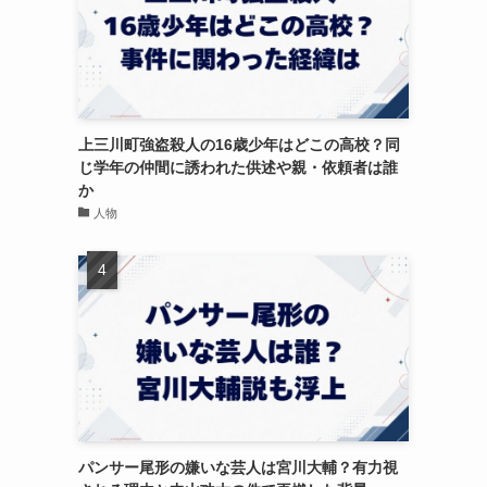
上三川町強盗殺人の16歳少年はどこの高校？同
じ学年の仲間に誘われた供述や親・依頼者は誰
か
人物
パンサー尾形の嫌いな芸人は宮川大輔？有力視