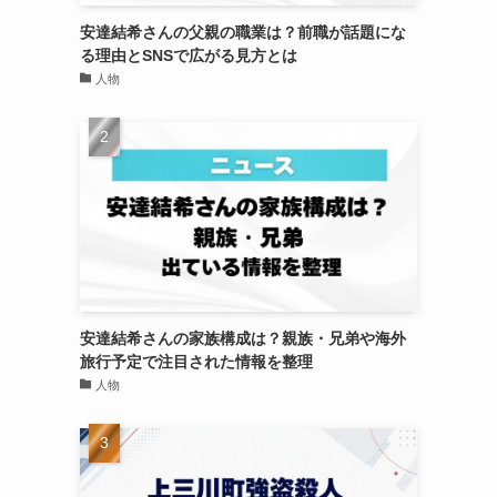
安達結希さんの父親の職業は？前職が話題にな
る理由とSNSで広がる見方とは
人物
安達結希さんの家族構成は？親族・兄弟や海外
旅行予定で注目された情報を整理
人物