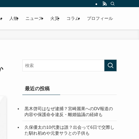
ム
人物
ニュース
火災
コラム
プロフィール
か
最近の投稿
黒木啓司はなぜ逮捕？宮崎麗果へのDV報道の
内容や保護命令違反・離婚協議の経緯も
久保優太の10代妻は誰？出会って6日で交際し
た馴れ初めや元妻サラとの子供も