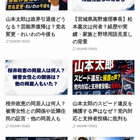
山本太郎は政界引退後どう
【宮城県高野連理事長】松
なる？芸能界復帰は？党名
本嘉次は何者？経歴や実
変更・れいわの今後も
績・家族と野球用語見直し
の背景
2026年7月9日
2026年7月9日
桜井政恵の同居人は何人？
山本太郎のスピード違反を
被害女性との関係や近隣住
擁護する声はなぜ？党内対
民の証言・他の同居人も
応と支持者投稿に批判も
2026年7月9日
2026年7月9日