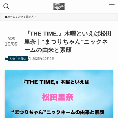
ホーム
人物
芸能人
『THE TIME,』木曜といえば松田
2025
里奈｜“まつりちゃん”ニックネ
10/09
ームの由来と素顔
2025年10月9日
人物
芸能人