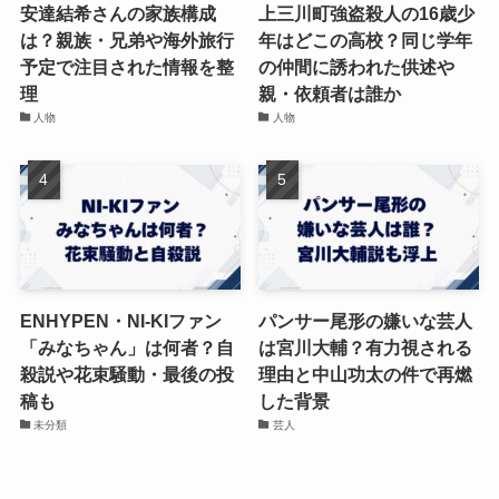
安達結希さんの家族構成
上三川町強盗殺人の16歳少
は？親族・兄弟や海外旅行
年はどこの高校？同じ学年
予定で注目された情報を整
の仲間に誘われた供述や
理
親・依頼者は誰か
人物
人物
ENHYPEN・NI-KIファン
パンサー尾形の嫌いな芸人
「みなちゃん」は何者？自
は宮川大輔？有力視される
殺説や花束騒動・最後の投
理由と中山功太の件で再燃
稿も
した背景
未分類
芸人