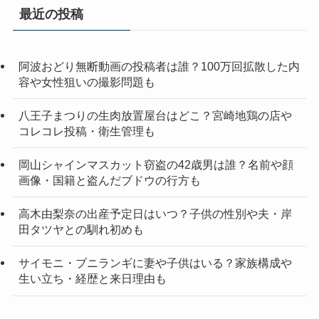
最近の投稿
阿波おどり無断動画の投稿者は誰？100万回拡散した内
容や女性狙いの撮影問題も
八王子まつりの生肉放置屋台はどこ？宮崎地鶏の店や
コレコレ投稿・衛生管理も
岡山シャインマスカット窃盗の42歳男は誰？名前や顔
画像・国籍と盗んだブドウの行方も
高木由梨奈の出産予定日はいつ？子供の性別や夫・岸
田タツヤとの馴れ初めも
サイモニ・ブニランギに妻や子供はいる？家族構成や
生い立ち・経歴と来日理由も