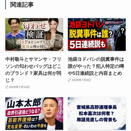
関連記事
中村敬斗とサマンサ・フリ
池袋ヨドバシの脱糞事件は
ソンの匂わせバッグはどこ
誰がやった？犯人特定の噂
のブランド？家具は何が同
や5日連続説と内容まとめ
じ？
2026年7月9日
2026年7月10日