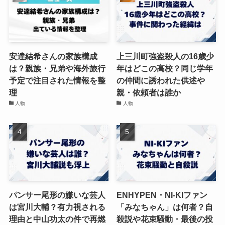
安達結希さんの家族構成
上三川町強盗殺人の16歳少
は？親族・兄弟や海外旅行
年はどこの高校？同じ学年
予定で注目された情報を整
の仲間に誘われた供述や
理
親・依頼者は誰か
人物
人物
パンサー尾形の嫌いな芸人
ENHYPEN・NI-KIファン
は宮川大輔？有力視される
「みなちゃん」は何者？自
理由と中山功太の件で再燃
殺説や花束騒動・最後の投