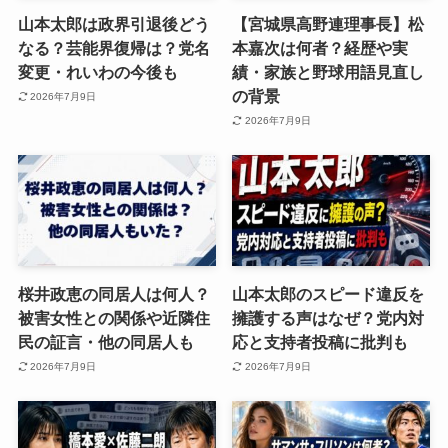
山本太郎は政界引退後どう
【宮城県高野連理事長】松
なる？芸能界復帰は？党名
本嘉次は何者？経歴や実
変更・れいわの今後も
績・家族と野球用語見直し
の背景
2026年7月9日
2026年7月9日
桜井政恵の同居人は何人？
山本太郎のスピード違反を
被害女性との関係や近隣住
擁護する声はなぜ？党内対
民の証言・他の同居人も
応と支持者投稿に批判も
2026年7月9日
2026年7月9日