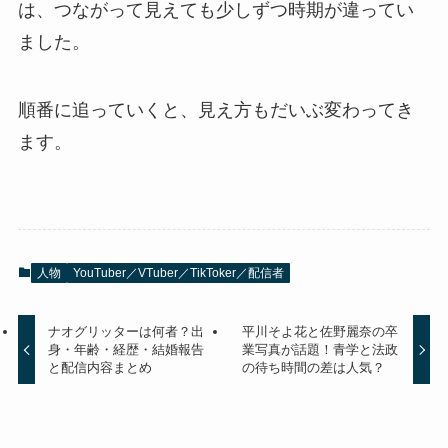
は、つながって見えても少しずつ時期が違ってい
ました。
順番に追っていくと、見え方もだいぶ変わってき
ます。
人物
YouTuber／VTuber／TikToker／配信者
ナオグリッターは何者？出
平川そよ花と佐野麗奈の卒
身・年齢・経歴・結婚報告
業写真が話題！青学と法政
と配信内容まとめ
の待ち時間の差は人気？