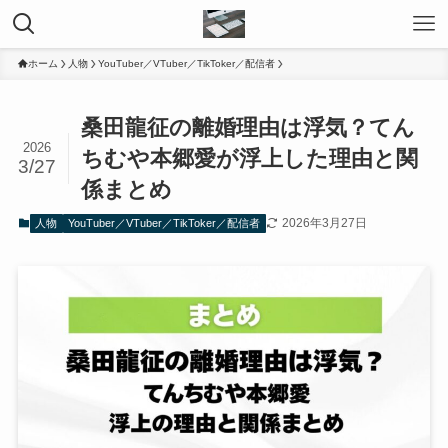
ホーム
人物
YouTuber／VTuber／TikToker／配信者
桑田龍征の離婚理由は浮気？てん
2026
ちむや本郷愛が浮上した理由と関
3/27
係まとめ
2026年3月27日
人物
YouTuber／VTuber／TikToker／配信者