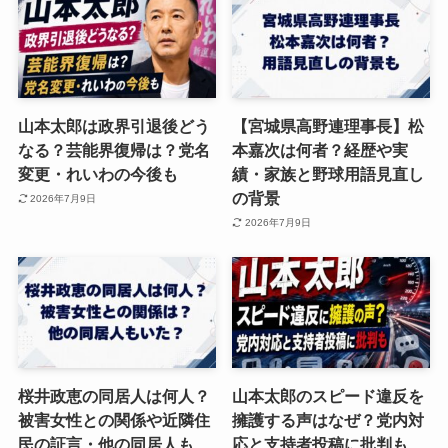
山本太郎は政界引退後どう
【宮城県高野連理事長】松
なる？芸能界復帰は？党名
本嘉次は何者？経歴や実
変更・れいわの今後も
績・家族と野球用語見直し
の背景
2026年7月9日
2026年7月9日
桜井政恵の同居人は何人？
山本太郎のスピード違反を
被害女性との関係や近隣住
擁護する声はなぜ？党内対
民の証言・他の同居人も
応と支持者投稿に批判も