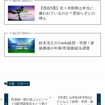
あわせて読みたい
【理由5選】佐々木朗希は本当に
嫌われているのか？恩知らずとの
噂も
あわせて読みたい
鈴木淳之介のwiki経歴・学歴！家
族構成や年俸(市場価値)を調査
人物
スポーツ
【何者】山本拓(高市拓)は
田原総一朗の炎上エピソー
どんな人？経歴・学歴・家
ド5選!問題発言をどう受け