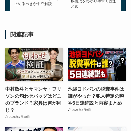
族構成をわかりやすく総ま
止めるべきか中立解説
とめ
関連記事
中村敬斗とサマンサ・フリ
池袋ヨドバシの脱糞事件は
ソンの匂わせバッグはどこ
誰がやった？犯人特定の噂
のブランド？家具は何が同
や5日連続説と内容まとめ
じ？
2026年7月9日
2026年7月10日