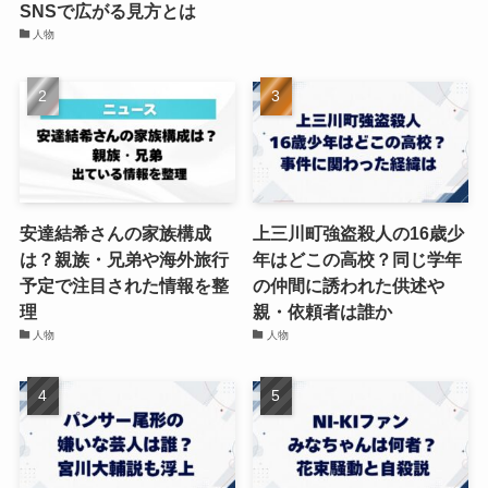
SNSで広がる見方とは
人物
安達結希さんの家族構成
上三川町強盗殺人の16歳少
は？親族・兄弟や海外旅行
年はどこの高校？同じ学年
予定で注目された情報を整
の仲間に誘われた供述や
理
親・依頼者は誰か
人物
人物