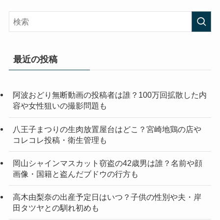
最近の投稿
阿波おどり無断動画の投稿者は誰？100万回拡散した内
容や女性狙いの撮影問題も
八王子まつりの生肉放置屋台はどこ？宮崎地鶏の店や
コレコレ投稿・衛生管理も
岡山シャインマスカット窃盗の42歳男は誰？名前や顔
画像・国籍と盗んだブドウの行方も
高木由梨奈の出産予定日はいつ？子供の性別や夫・岸
田タツヤとの馴れ初めも