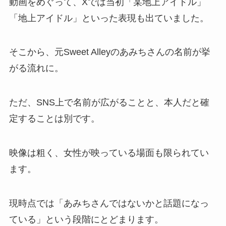
動画をめぐって、Xでは当初「某地上アイドル」
「地上アイドル」といった表現も出ていました。
そこから、元Sweet Alleyのあみちさんの名前が挙
がる流れに。
ただ、SNS上で名前が広がることと、本人だと確
定することは別です。
映像は粗く、女性が映っている場面も限られてい
ます。
現時点では「あみちさんではないかと話題になっ
ている」という段階にとどまります。