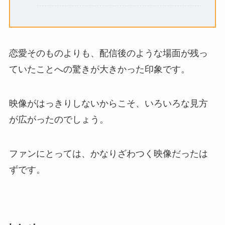
恋愛そのものよりも、配信後のような場面が残っ
ていたことへの驚きが大きかった印象です。
映像がはっきりしないからこそ、いろいろな見方
が広がったのでしょう。
ファンにとっては、かなりざわつく映像だったは
ずです。