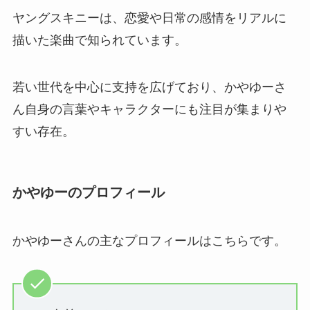
ヤングスキニーは、恋愛や日常の感情をリアルに
描いた楽曲で知られています。
若い世代を中心に支持を広げており、かやゆーさ
ん自身の言葉やキャラクターにも注目が集まりや
すい存在。
かやゆーのプロフィール
かやゆーさんの主なプロフィールはこちらです。