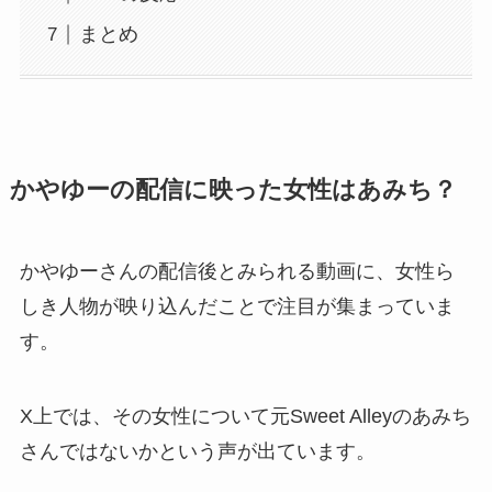
まとめ
かやゆーの配信に映った女性はあみち？
かやゆーさんの配信後とみられる動画に、女性ら
しき人物が映り込んだことで注目が集まっていま
す。
X上では、その女性について元Sweet Alleyのあみち
さんではないかという声が出ています。