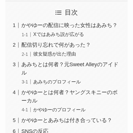
目次
かやゆーの配信に映った女性はあみち？
Xではあみち説が広がる
配信切り忘れで何があった？
彼女疑惑が出た理由
あみちとは何者？元Sweet Alleyのアイド
ル
あみちのプロフィール
かやゆーとは何者？ヤングスキニーのボ
ーカル
かやゆーのプロフィール
かやゆーとあみちは付き合っている？
SNSの反応