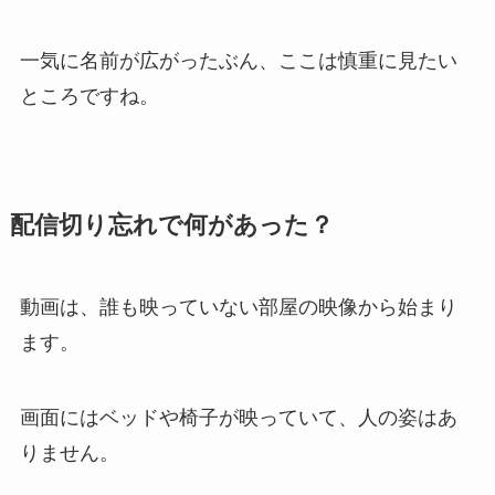
一気に名前が広がったぶん、ここは慎重に見たい
ところですね。
配信切り忘れで何があった？
動画は、誰も映っていない部屋の映像から始まり
ます。
画面にはベッドや椅子が映っていて、人の姿はあ
りません。