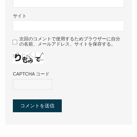
サイト
次回のコメントで使用するためブラウザーに自分
の名前、メールアドレス、サイトを保存する。
CAPTCHA コード