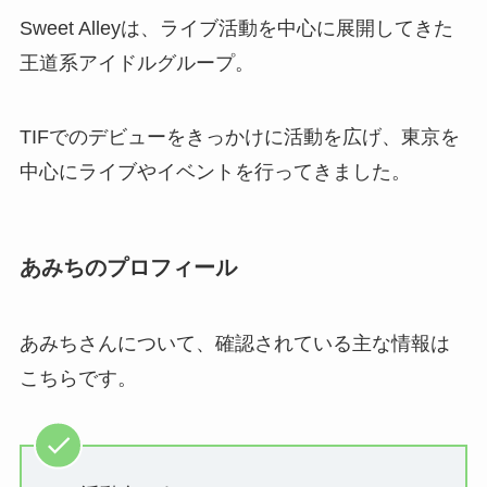
Sweet Alleyは、ライブ活動を中心に展開してきた
王道系アイドルグループ。
TIFでのデビューをきっかけに活動を広げ、東京を
中心にライブやイベントを行ってきました。
あみちのプロフィール
あみちさんについて、確認されている主な情報は
こちらです。