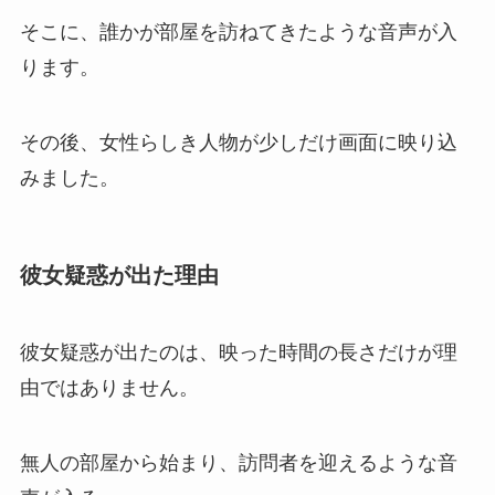
そこに、誰かが部屋を訪ねてきたような音声が入
ります。
その後、女性らしき人物が少しだけ画面に映り込
みました。
彼女疑惑が出た理由
彼女疑惑が出たのは、映った時間の長さだけが理
由ではありません。
無人の部屋から始まり、訪問者を迎えるような音