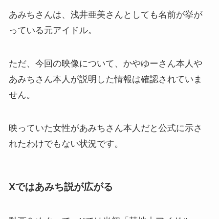
あみちさんは、浅井亜美さんとしても名前が挙が
っている元アイドル。
ただ、今回の映像について、かやゆーさん本人や
あみちさん本人が説明した情報は確認されていま
せん。
映っていた女性があみちさん本人だと公式に示さ
れたわけでもない状況です。
Xではあみち説が広がる