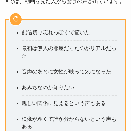
Xでは、動画を見た人から驚きの声が出ています。
配信切り忘れっぽくて驚いた
最初は無人の部屋だったのがリアルだっ
た
音声のあとに女性が映って気になった
あみちなのか知りたい
親しい関係に見えるという声もある
映像が粗くて誰か分からないという声も
ある