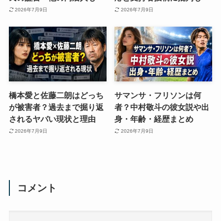
2026年7月9日
2026年7月9日
橋本愛と佐藤二朗はどっち
サマンサ・フリソンは何
が被害者？過去まで掘り返
者？中村敬斗の彼女説や出
されるヤバい現状と理由
身・年齢・経歴まとめ
2026年7月9日
2026年7月9日
コメント