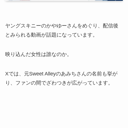
ヤングスキニーのかやゆーさんをめぐり、配信後
とみられる動画が話題になっています。
映り込んだ女性は誰なのか。
Xでは、元Sweet Alleyのあみちさんの名前も挙が
り、ファンの間でざわつきが広がっています。