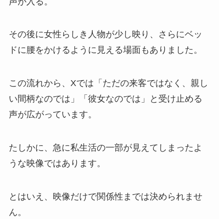
声が入る。
その後に女性らしき人物が少し映り、さらにベッ
ドに腰をかけるように見える場面もありました。
この流れから、Xでは「ただの来客ではなく、親し
い間柄なのでは」「彼女なのでは」と受け止める
声が広がっています。
たしかに、急に私生活の一部が見えてしまったよ
うな映像ではあります。
とはいえ、映像だけで関係性までは決められませ
ん。