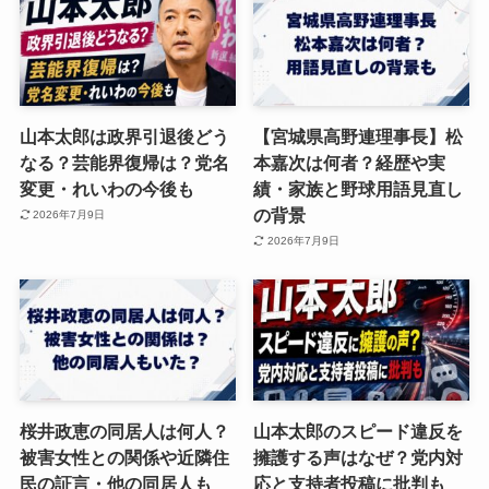
山本太郎は政界引退後どう
【宮城県高野連理事長】松
なる？芸能界復帰は？党名
本嘉次は何者？経歴や実
変更・れいわの今後も
績・家族と野球用語見直し
の背景
2026年7月9日
2026年7月9日
桜井政恵の同居人は何人？
山本太郎のスピード違反を
被害女性との関係や近隣住
擁護する声はなぜ？党内対
民の証言・他の同居人も
応と支持者投稿に批判も