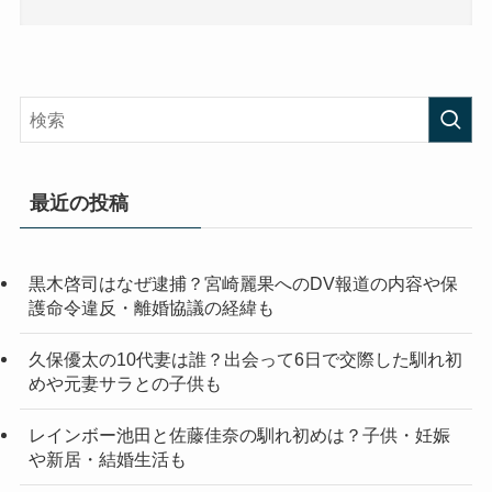
最近の投稿
黒木啓司はなぜ逮捕？宮崎麗果へのDV報道の内容や保
護命令違反・離婚協議の経緯も
久保優太の10代妻は誰？出会って6日で交際した馴れ初
めや元妻サラとの子供も
レインボー池田と佐藤佳奈の馴れ初めは？子供・妊娠
や新居・結婚生活も