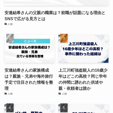
安達結希さんの父親の職業は？前職が話題になる理由と
SNSで広がる見方とは
人物
安達結希さんの家族構成
上三川町強盗殺人の16歳少
は？親族・兄弟や海外旅行
年はどこの高校？同じ学年
予定で注目された情報を整
の仲間に誘われた供述や
理
親・依頼者は誰か
人物
人物