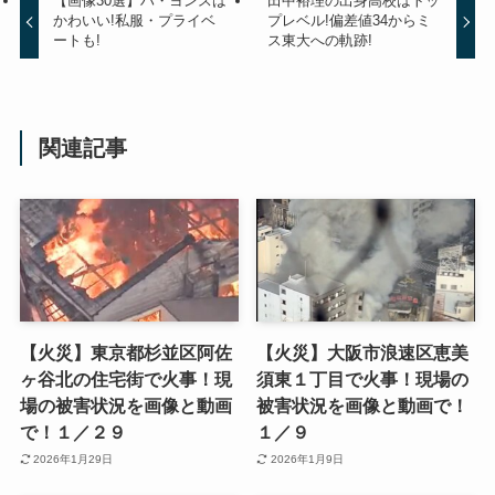
【画像30選】ハ・ヨンスは
田中裕理の出身高校はトッ
かわいい!私服・プライベ
プレベル!偏差値34からミ
ートも!
ス東大への軌跡!
関連記事
【火災】東京都杉並区阿佐
【火災】大阪市浪速区恵美
ヶ谷北の住宅街で火事！現
須東１丁目で火事！現場の
場の被害状況を画像と動画
被害状況を画像と動画で！
で！１／２９
１／９
2026年1月29日
2026年1月9日