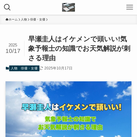
ホーム
人物
俳優・女優
早瀬圭人はイケメンで頭いい!気
2025
象予報士の知識でお天気解説が刺
10/17
さる理由
2025年10月17日
人物
俳優・女優