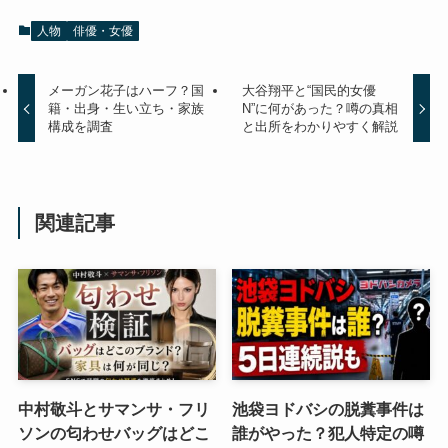
人物
俳優・女優
メーガン花子はハーフ？国
大谷翔平と“国民的女優
籍・出身・生い立ち・家族
N”に何があった？噂の真相
構成を調査
と出所をわかりやすく解説
関連記事
中村敬斗とサマンサ・フリ
池袋ヨドバシの脱糞事件は
ソンの匂わせバッグはどこ
誰がやった？犯人特定の噂