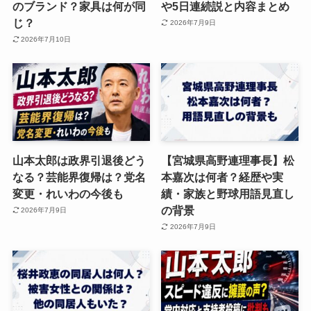
のブランド？家具は何が同
や5日連続説と内容まとめ
じ？
2026年7月9日
2026年7月10日
山本太郎は政界引退後どう
【宮城県高野連理事長】松
なる？芸能界復帰は？党名
本嘉次は何者？経歴や実
変更・れいわの今後も
績・家族と野球用語見直し
の背景
2026年7月9日
2026年7月9日