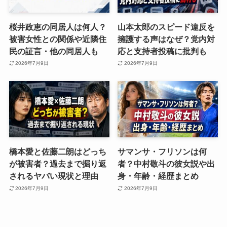
桜井政恵の同居人は何人？
山本太郎のスピード違反を
被害女性との関係や近隣住
擁護する声はなぜ？党内対
民の証言・他の同居人も
応と支持者投稿に批判も
2026年7月9日
2026年7月9日
橋本愛と佐藤二朗はどっち
サマンサ・フリソンは何
が被害者？過去まで掘り返
者？中村敬斗の彼女説や出
されるヤバい現状と理由
身・年齢・経歴まとめ
2026年7月9日
2026年7月9日