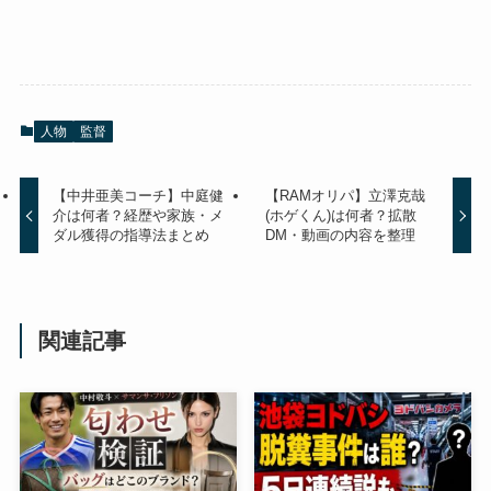
人物
監督
【中井亜美コーチ】中庭健
【RAMオリパ】立澤克哉
介は何者？経歴や家族・メ
(ホゲくん)は何者？拡散
ダル獲得の指導法まとめ
DM・動画の内容を整理
関連記事