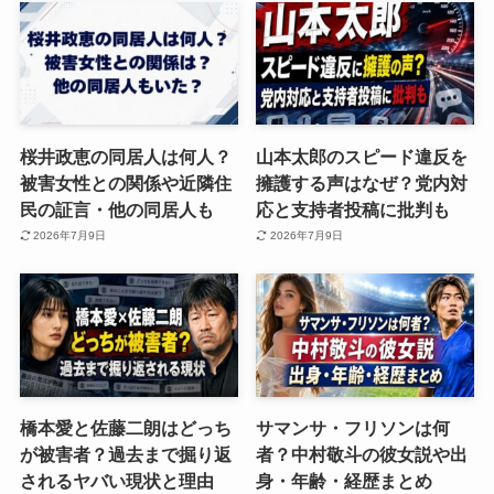
桜井政恵の同居人は何人？
山本太郎のスピード違反を
被害女性との関係や近隣住
擁護する声はなぜ？党内対
民の証言・他の同居人も
応と支持者投稿に批判も
2026年7月9日
2026年7月9日
橋本愛と佐藤二朗はどっち
サマンサ・フリソンは何
が被害者？過去まで掘り返
者？中村敬斗の彼女説や出
されるヤバい現状と理由
身・年齢・経歴まとめ