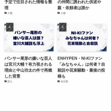
予定で注目された情報を整
の仲間に誘われた供述や
理
親・依頼者は誰か
人物
人物
パンサー尾形の嫌いな芸人
ENHYPEN・NI-KIファン
は宮川大輔？有力視される
「みなちゃん」は何者？自
理由と中山功太の件で再燃
殺説や花束騒動・最後の投
した背景
稿も
芸人
未分類