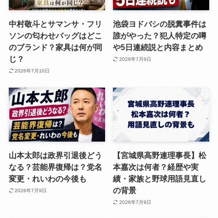
中村敬斗とサマンサ・フリ
池袋ヨドバシの脱糞事件は
ソンの匂わせバッグはどこ
誰がやった？犯人特定の噂
のブランド？家具は何が同
や5日連続説と内容まとめ
じ？
2026年7月9日
2026年7月10日
山本太郎は政界引退後どう
【宮城県高野連理事長】松
なる？芸能界復帰は？党名
本嘉次は何者？経歴や実
変更・れいわの今後も
績・家族と野球用語見直し
の背景
2026年7月9日
2026年7月9日