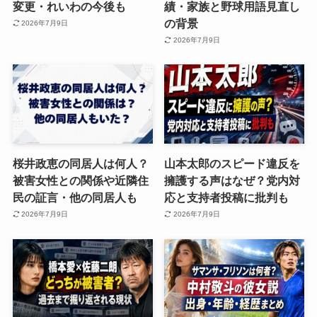
変更・れいわの今後も
績・家族と野球用語見直し
の背景
2026年7月9日
2026年7月9日
桜井政恵の同居人は何人？
山本太郎のスピード違反を
被害女性との関係や近隣住
擁護する声はなぜ？党内対
民の証言・他の同居人も
応と支持者投稿に批判も
2026年7月9日
2026年7月9日