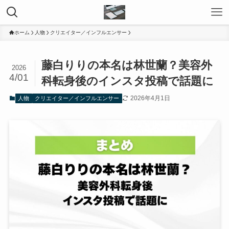
ホーム
人物
クリエイター／インフルエンサー
藤白りりの本名は林世蘭？美容外
2026
4/01
科転身後のインスタ投稿で話題に
2026年4月1日
人物
クリエイター／インフルエンサー