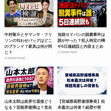
中村敬斗とサマンサ・フリ
池袋ヨドバシの脱糞事件は
ソンの匂わせバッグはどこ
誰がやった？犯人特定の噂
のブランド？家具は何が同
や5日連続説と内容まとめ
じ？
2026年7月9日
2026年7月10日
山本太郎は政界引退後どう
【宮城県高野連理事長】松
なる？芸能界復帰は？党名
本嘉次は何者？経歴や実