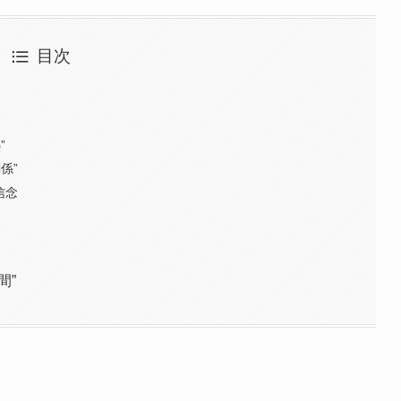
目次
”
係”
信念
間”