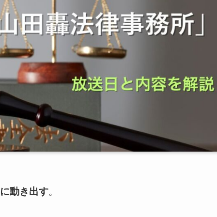
いに動き出す
。