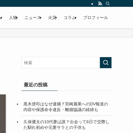
ム
人物
ニュース
火災
コラム
プロフィール
最近の投稿
黒木啓司はなぜ逮捕？宮崎麗果へのDV報道の
内容や保護命令違反・離婚協議の経緯も
久保優太の10代妻は誰？出会って6日で交際し
た馴れ初めや元妻サラとの子供も