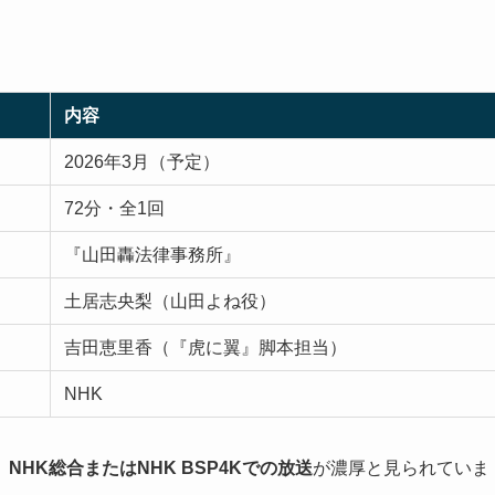
内容
2026年3月（予定）
72分・全1回
『山田轟法律事務所』
土居志央梨（山田よね役）
吉田恵里香（『虎に翼』脚本担当）
NHK
、
NHK総合またはNHK BSP4Kでの放送
が濃厚と見られていま