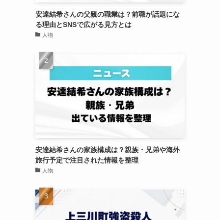
安達結希さんの父親の職業は？前職が話題にな
る理由とSNSで広がる見方とは
人物
安達結希さんの家族構成は？親族・兄弟や海外
旅行予定で注目された情報を整理
人物