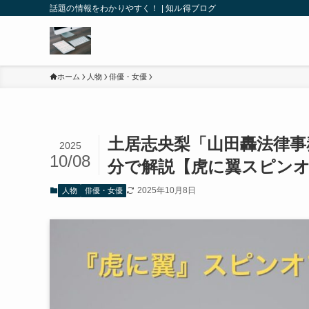
話題の情報をわかりやすく！ | 知ル得ブログ
ホーム
人物
俳優・女優
土居志央梨「山田轟法律事
2025
10/08
分で解説【虎に翼スピン
2025年10月8日
人物
俳優・女優