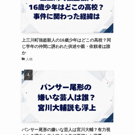
上三川町強盗殺人の16歳少年はどこの高校？同
じ学年の仲間に誘われた供述や親・依頼者は誰
か
人物
パンサー尾形の嫌いな芸人は宮川大輔？有力視