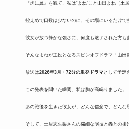
『虎に翼』を観て、私は“よね”こと山田よね（土
控えめで口数は少ないのに、その場にいるだけで
彼女が放つ静かな強さに、何度も魅了された方も
そんなよねが主役となるスピンオフドラマ『山田
放送は
2026年3月・72分の単発ドラマ
として予定
この発表を聞いた瞬間、私は胸が高鳴りました。
あの戦後を生きた彼女が、どんな信念で、どんな思
そして、土居志央梨さんの繊細な演技と轟との掛