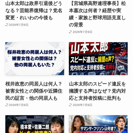
山本太郎は政界引退後どう
【宮城県高野連理事長】松
なる？芸能界復帰は？党名
本嘉次は何者？経歴や実
変更・れいわの今後も
績・家族と野球用語見直し
の背景
2026年7月9日
2026年7月9日
桜井政恵の同居人は何人？
山本太郎のスピード違反を
被害女性との関係や近隣住
擁護する声はなぜ？党内対
民の証言・他の同居人も
応と支持者投稿に批判も
2026年7月9日
2026年7月9日