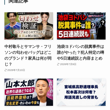
関連記事
中村敬斗とサマンサ・フリ
池袋ヨドバシの脱糞事件は
ソンの匂わせバッグはどこ
誰がやった？犯人特定の噂
のブランド？家具は何が同
や5日連続説と内容まとめ
じ？
2026年7月9日
2026年7月10日