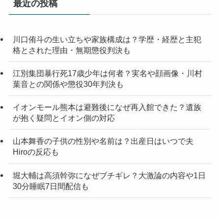
最近の投稿
川口侑斗の生い立ちや家族構成は？学歴・経歴と主犯
格とされた理由・無期懲役判決も
江別集団暴行死17歳少年は何者？実名や顔画像・川村
葉音との関係や懲役30年判決も
イオンモール熊本は避難後になぜ再入館できた？遺族
が抱く疑問とイオン側の対応
山本舞香の子供の性別や名前は？出産日はいつで夫
Hiroの反応も
堀大輔は高須幹弥になぜブチギレ？大激論の内容や1日
30分睡眠7日間配信も