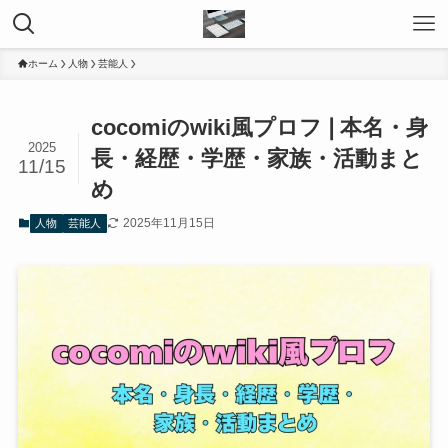
ホーム
人物
芸能人
cocomiのwiki風プロフ❘本名・身
2025
長・経歴・学歴・家族・活動まと
11/15
め
2025年11月15日
人物
芸能人