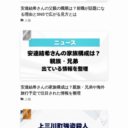
安達結希さんの父親の職業は？前職が話題にな
る理由とSNSで広がる見方とは
人物
安達結希さんの家族構成は？親族・兄弟や海外
旅行予定で注目された情報を整理
人物