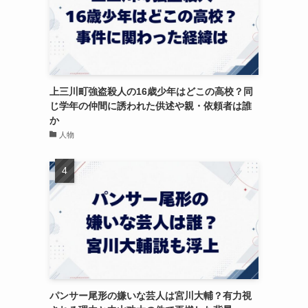
上三川町強盗殺人の16歳少年はどこの高校？同
じ学年の仲間に誘われた供述や親・依頼者は誰
か
人物
パンサー尾形の嫌いな芸人は宮川大輔？有力視