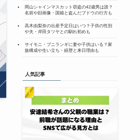
岡山シャインマスカット窃盗の42歳男は誰？
名前や顔画像・国籍と盗んだブドウの行方も
高木由梨奈の出産予定日はいつ？子供の性別
や夫・岸田タツヤとの馴れ初めも
サイモニ・ブニランギに妻や子供はいる？家
族構成や生い立ち・経歴と来日理由も
人気記事