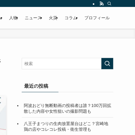
ム
人物
ニュース
火災
コラム
プロフィール
所
最近の投稿
阿波おどり無断動画の投稿者は誰？100万回拡
散した内容や女性狙いの撮影問題も
八王子まつりの生肉放置屋台はどこ？宮崎地
鶏の店やコレコレ投稿・衛生管理も