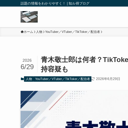
話題の情報をわかりやすく！ | 知ル得ブログ
ホーム
人物
YouTuber／VTuber／TikToker／配信者
青木敬士郎は何者？TikTo
2026
6/29
持容疑も
2026年6月29日
人物
YouTuber／VTuber／TikToker／配信者