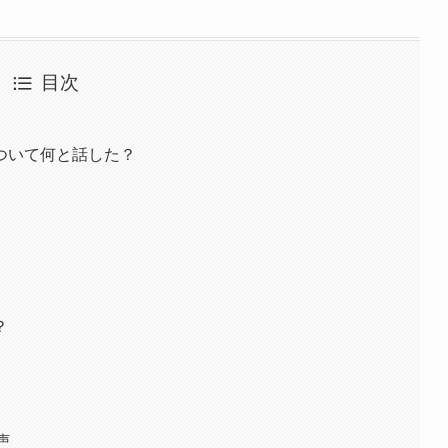
目次
ついて何と話した？
？
声