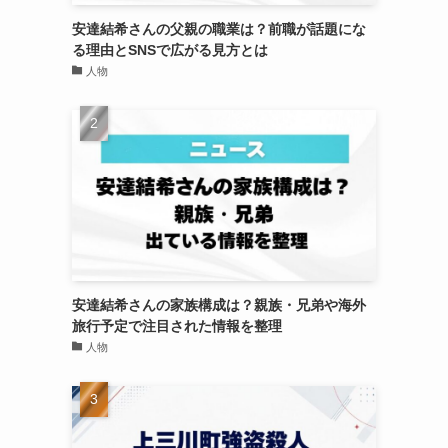
安達結希さんの父親の職業は？前職が話題にな
る理由とSNSで広がる見方とは
人物
安達結希さんの家族構成は？親族・兄弟や海外
旅行予定で注目された情報を整理
人物