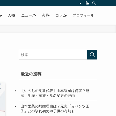
ム
人物
ニュース
火災
コラム
プロフィール
間
最近の投稿
【いのちの党新代表】山本譲司は何者？経
歴・学歴・家族・党名変更の理由
山本里菜の離婚理由は？元夫「赤ベンツ王
子」との馴れ初めや子供の有無も