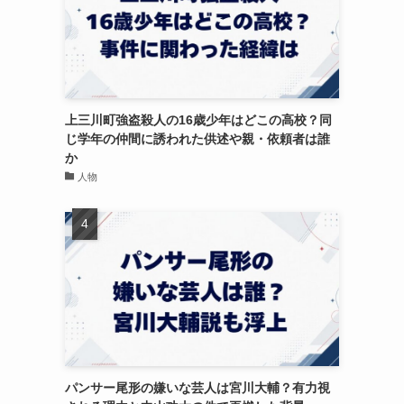
上三川町強盗殺人の16歳少年はどこの高校？同
じ学年の仲間に誘われた供述や親・依頼者は誰
か
人物
パンサー尾形の嫌いな芸人は宮川大輔？有力視