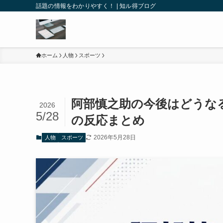
話題の情報をわかりやすく！ | 知ル得ブログ
ホーム
人物
スポーツ
阿部慎之助の今後はどうな
2026
5/28
の反応まとめ
2026年5月28日
人物
スポーツ