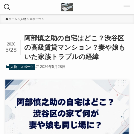
ホーム
人物
スポーツ
阿部慎之助の自宅はどこ？渋谷区
2026
の高級賃貸マンション？妻や娘も
5/28
いた家族トラブルの経緯
2026年5月28日
人物
スポーツ