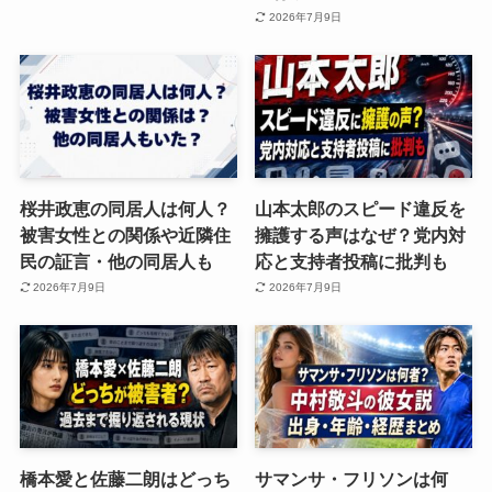
2026年7月9日
桜井政恵の同居人は何人？
山本太郎のスピード違反を
被害女性との関係や近隣住
擁護する声はなぜ？党内対
民の証言・他の同居人も
応と支持者投稿に批判も
2026年7月9日
2026年7月9日
橋本愛と佐藤二朗はどっち
サマンサ・フリソンは何