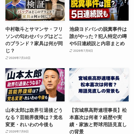
中村敬斗とサマンサ・フリ
池袋ヨドバシの脱糞事件は
ソンの匂わせバッグはどこ
誰がやった？犯人特定の噂
のブランド？家具は何が同
や5日連続説と内容まとめ
じ？
2026年7月9日
2026年7月10日
山本太郎は政界引退後どう
【宮城県高野連理事長】松
なる？芸能界復帰は？党名
本嘉次は何者？経歴や実
変更・れいわの今後も
績・家族と野球用語見直し
の背景
2026年7月9日