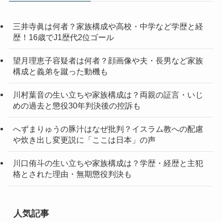
三井寺眞は何者？家族構成や高校・中学など学歴と経
歴！16歳でJ1歴代2位ゴール
望月理恵子容疑者は何者？顔画像や夫・長男など家族
構成と義弟を蹴った動機も
川村葉音の生い立ちや家族構成は？両親の証言・いじ
めの過去と懲役30年判決後の控訴も
へずまりゅうの豚汁はなぜ批判？イスラム教への配慮
や炊き出し変更説に「ここは日本」の声
川口侑斗の生い立ちや家族構成は？学歴・経歴と主犯
格とされた理由・無期懲役判決も
人気記事