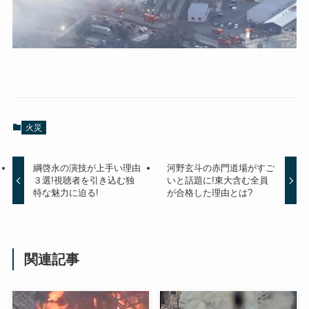
火災
綱啓永の演技が上手い理由
河野玄斗の赤門道場がすご
３選!視聴者を引き込む独
いと話題に!東大含む全員
特な魅力に迫る!
が合格した理由とは?
関連記事