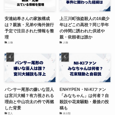
安達結希さんの家族構成
上三川町強盗殺人の16歳少
は？親族・兄弟や海外旅行
年はどこの高校？同じ学年
予定で注目された情報を整
の仲間に誘われた供述や
理
親・依頼者は誰か
人物
人物
パンサー尾形の嫌いな芸人
ENHYPEN・NI-KIファン
は宮川大輔？有力視される
「みなちゃん」は何者？自
理由と中山功太の件で再燃
殺説や花束騒動・最後の投
した背景
稿も
芸人
未分類