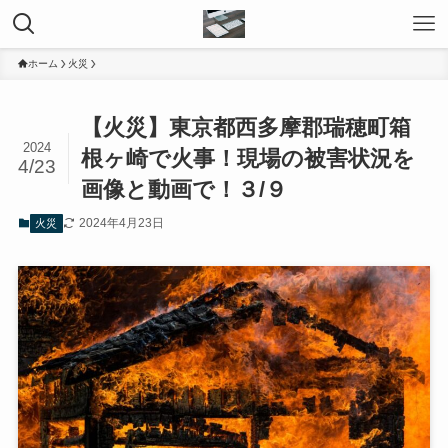
ホーム
火災
【火災】東京都西多摩郡瑞穂町箱
2024
根ヶ崎で火事！現場の被害状況を
4/23
画像と動画で！３/９
2024年4月23日
火災